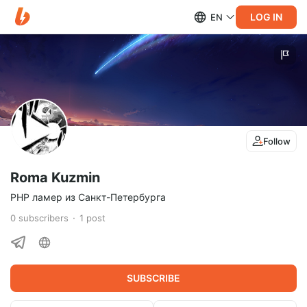
LOG IN
EN
Follow
Roma Kuzmin
PHP ламер из Санкт-Петербурга
0
subscribers
1
post
SUBSCRIBE