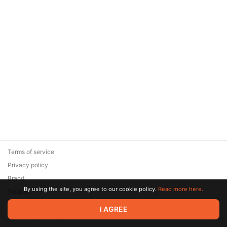
Terms of service
Privacy policy
Brand
By using the site, you agree to our cookie policy.
Read more here.
Support
© 2026 Zaya Solutions Limited. All rights reserved. All trademarks
I AGREE
are the property of their respective owners.