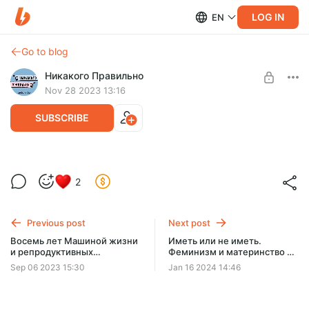
LOG IN
EN
Go to blog
Никакого Правильно
Nov 28 2023 13:16
SUBSCRIBE
Каждая шестая пара. История Маши,
Level required:
2
которую мы никогда не рассказывали.
Смех и грех российского подкастинга
Вторая часть
UNLOCK POST
Previous post
Next post
Восемь лет Машиной жизни
Иметь или не иметь.
и репродуктивных
Феминизм и материнство —
трудностей. История,
открытая запись в Тбилиси
Sep 06 2023 15:30
Jan 16 2024 14:46
которую мы никогда не
рассказывали