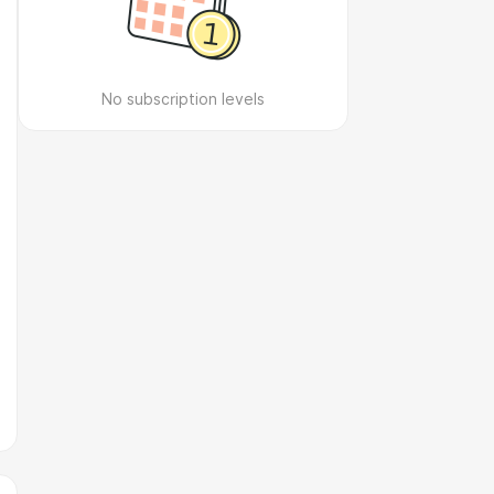
No subscription levels