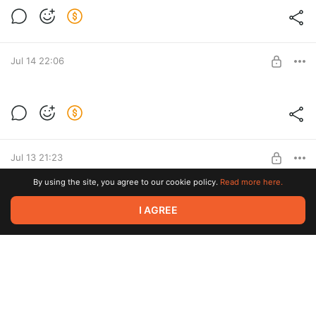
Timberborn . Летающие бобры [08]
Timberborn . Летающие бобры [08]
Level required:
Полтинничек
Jul 14 22:06
SUBSCRIBE
Timberborn . решение проблемы? [07]
Timberborn . решение проблемы? [07]
Level required:
Полтинничек
Jul 13 21:23
SUBSCRIBE
By using the site, you agree to our cookie policy.
Read more here.
XenoFeels - Таможня тысячи отсылок
I AGREE
XenoFeels - Таможня тысячи отсылок
Level required:
Полтинничек
Jul 12 18:03
SUBSCRIBE
График на неделю