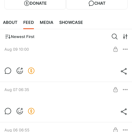
DONATE
CHAT
ABOUT
FEED
MEDIA
SHOWCASE
Newest First
Aug 09 10:00
Cat Mail Co. Demo - Брать или не брать?
Вот в чем вопрос!
Level required:
Cat Mail Co. Demo - Брать или не брать? Вот в чем вопрос!
Полтинничек
Aug 07 06:35
SUBSCRIBE
Timberborn. Как работает эта штука?
[14]
Level required:
Timberborn. Как работает эта штука? [14]
Полтинничек
Aug 06 06:55