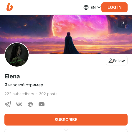
LOG IN
EN
Follow
Elena
Я игровой стример
222
subscribers
392
posts
SUBSCRIBE