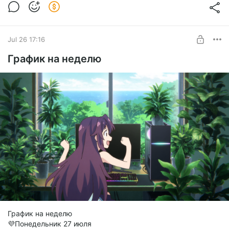
фантазия с жестким боем
Level required:
Mortal Shell II Бета-тест - Темная фантазия с жестким боем
Полтинничек
Jul 26 17:16
SUBSCRIBE
График на неделю
График на неделю
💜Понедельник 27 июля