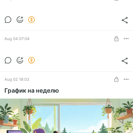
SUBSCRIBE
Timberborn. Я думала, всё под
контролем... [13]
Level required:
Timberborn. Я думала, всё под контролем... [13]
Полтинничек
Aug 04 07:04
SUBSCRIBE
The End of the Sun Prologue. Первый
взгляд на пролог
Level required:
The End of the Sun Prologue. Первый взгляд на пролог
Полтинничек
Aug 02 18:03
SUBSCRIBE
График на неделю