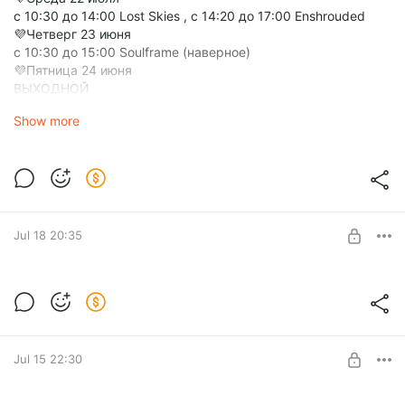
с 10:30 до 14:00 Lost Skies , с 14:20 до 17:00 Enshrouded
💜Четверг 23 июня
с 10:30 до 15:00 Soulframe (наверное)
💜Пятница 24 июня
ВЫХОДНОЙ
💜Суббота 25 июля
Show more
с 10:30 до 14:00 Farming Simulator 25, с 14:20 до 17:00 Euro
Truck Simulator 2
💜Воскресенье 26 июля
с 10:30 до 14:00 Farming Simulator 25, с 14:20 до 17:00
Icarus
‼️👉ВНИМАНИЕ!!! Возможны замены или дополнения 💞 👈
Jul 18 20:35
Retail Hell - Тёмный бизнес симулятор
Retail Hell - Тёмный бизнес симулятор
Level required:
Полтинничек
Jul 15 22:30
SUBSCRIBE