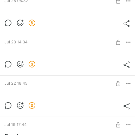
Jul 26 06:32
Gold Mining Simulator 2 Demo ► Пустая
трата времени?
Level required:
Gold Mining Simulator 2 Demo ► Пустая трата времени?
Полтинничек
Jul 23 14:34
SUBSCRIBE
Timberborn Бобры против токсичного
наследия людей [10]
Level required:
Timberborn Бобры против токсичного наследия людей [10]
Полтинничек
Jul 22 18:45
SUBSCRIBE
Timberborn . Бобр у людишек
нашел...кое что... [09]
Level required:
Timberborn . Бобр у людишек нашел...кое что... [09]
Полтинничек
Jul 19 17:44
SUBSCRIBE