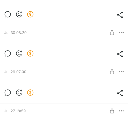
Truck Simulator 2
💜Воскресенье 09 августа
ВЫХОДНОЙ
‼️👉ВНИМАНИЕ!!! Возможны замены или дополнения 💞 👈
Jul 30 08:20
Timberborn. Что дальше с
Боброгорском? [12]
Level required:
Timberborn. Что дальше с Боброгорском? [12]
Полтинничек
Jul 29 07:00
SUBSCRIBE
Timberborn. Боброгорск в опасности |
голод наступает [11]
Level required:
Timberborn. Боброгорск в опасности | голод наступает [11]
Полтинничек
Jul 27 18:59
SUBSCRIBE
Mortal Shell II Бета-тест - Темная