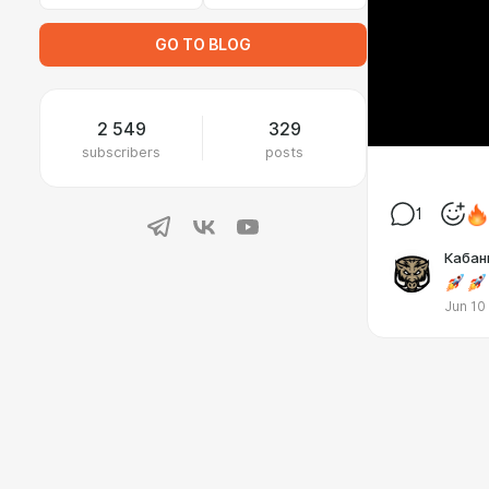
GO TO BLOG
2 549
329
subscribers
posts
1
Кабан
Jun 10