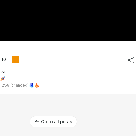
10
ыч
 12:58
(changed)
1
Go to all posts