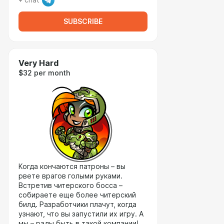
+ chat
SUBSCRIBE
Very Hard
$32 per month
Когда кончаются патроны – вы
рвете врагов голыми руками.
Встретив читерского босса –
собираете еще более читерский
билд. Разработчики плачут, когда
узнают, что вы запустили их игру. А
мы – рады быть в такой компании!