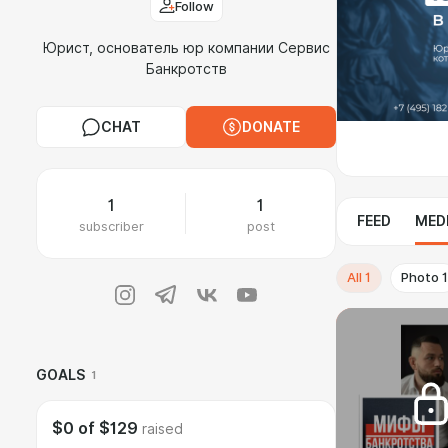
Follow
Юрист, основатель юр компании Сервис
Банкротств
CHAT
DONATE
1
1
FEED
MED
subscriber
post
All
1
Photo
1
GOALS
1
$0
of
$129
raised