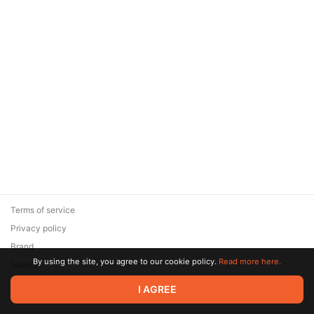
Terms of service
Privacy policy
Brand
By using the site, you agree to our cookie policy.
Read more here.
Support
© 2026 Zaya Solutions Limited. All rights reserved. All trademarks
I AGREE
are the property of their respective owners.