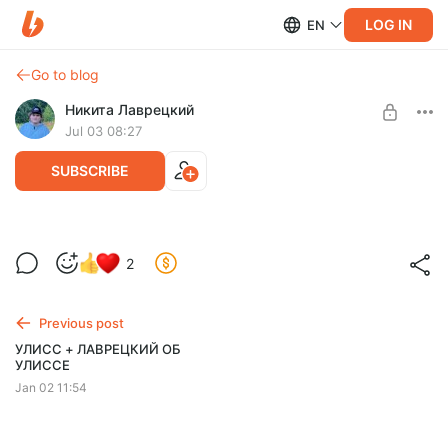
LOG IN
EN
Go to blog
Никита Лаврецкий
Jul 03 08:27
SUBSCRIBE
РУСЛАН И ЛЕВ. САГА
2
Level required:
Самый нишевый ситком о синефилах (13 эп.)
Фильмтеллект (350 руб)
«Сначала была написана… КИНОМАНТРА
Previous post
UNLOCK POST
Потом была снята… СИНЕМАГИЯ
УЛИСС + ЛАВРЕЦКИЙ ОБ
Теперь они генерируют ФИЛЬМТЕЛЛЕКТ»
УЛИССЕ
Jan 02 11:54