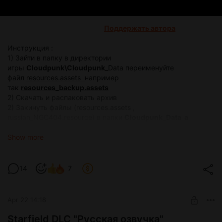
Поддержать автора
Инструкция :
1) Зайти в папку в директории
игры
Cloudpunk\Cloudpunk
_Data переименуйте
файл
resources.assets
например
так
resources_backup.assets
2) Скачать и распаковать архив
2) Закинуть файлы (resources.assets ,
russian_NGC404.resource) в папки
Cloudpunk_Data а
директории игры
Show more
Cloudpunk_NGC404.rar
rar
296.73 Mb
14
7
Видео инструкция
Apr 22 14:18
Starfield DLC "Русская озвучка"