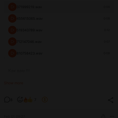
371999219.wav
0:09
455615065.wav
0:08
519343789.wav
0:12
712147046.wav
0:07
810758423.wav
0:09
Как вам !!!
Show more
👍
👎
8
7
😍
Feb 01 09:27