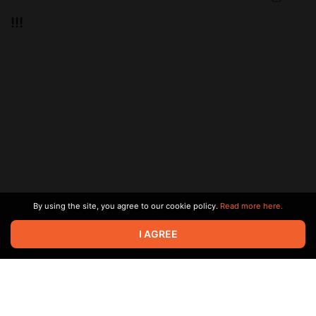
!!!
43 users
voted
By using the site, you agree to our cookie policy.
Read more here.
I AGREE
Вы можете написать мне в личку на «Бусти». Однако, к
сожалению, у вас стоит ограничение на отправку
сообщений. И я не могу вам ответить из-за этого.😢