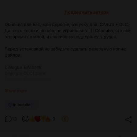
Поддержать автора
Обновил для вас, мои дорогие, озвучку для ICARUS + DLC.
Да, есть косяки, но вполне играбельно. ))) Спасибо, что всё
это время со мной, и спасибо за поддержку, друзья.
Перед установкой не забудьте сделать резервную копию
файлов.
Dialogue_BW.bank
Dialogue_DLC1.bank
Dialogue_Generic.bank
Dialogue_GreatHunts.bank
Show more
Dialogue_Nullsector.bank
DiaIogue_SMPL3.bank
DiaIogue_Styx.bank
In bundle
Dialogue_Tutorial.bank
13
9