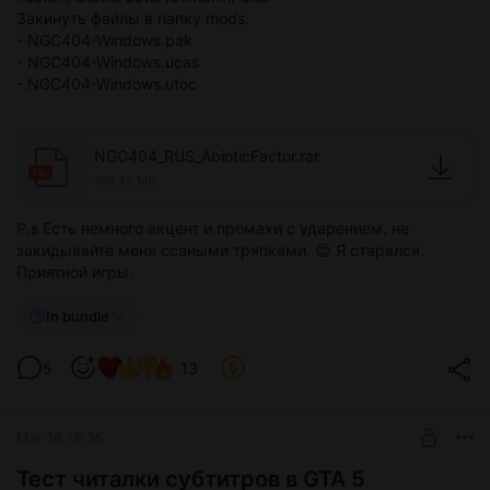
Закинуть файлы в папку mods.
- NGC404-Windows.pak
- NGC404-Windows.ucas
- NGC404-Windows.utoc
NGC404_RUS_AbioticFactor.rar
rar
169.42 Mb
P.s Есть немного акцент и промахи с ударением, не
закидывайте меня ссаными тряпками. 😊 Я старался.
Приятной игры.
In bundle
5
13
Mar 16 19:35
Тест читалки субтитров в GTA 5