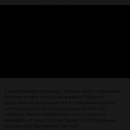
Я разрабатываю программу, которая читает и озвучивает
субтитры в играх в реальном времени. Сегодня я
представил её на примере GTA 5. Программа получает
субтитры через hook, без использования OCR, что
позволяет быстро обрабатывать текст и сразу его
озвучивать. И также тест еще одной TTS с 50 разными
голосами для озвучивания. Как вам?