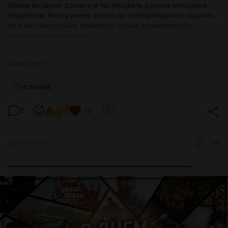
объём входных данных и тестировать разные методики
обработки. Инструмент хорош на повторяющихся задачах,
но в нестандартных моментах нужна вариативность,
которой пока не хватает.
Выкладываем альфу. Это не результат, а скорее
Show more
промежуточный срез. Если есть мысли или замечания
велком. На основе фидбека буду настраивать дальше.
In bundle
6
10
Apr 11 07:15
________________________________________