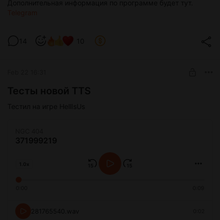
Дополнительная информация по программе будет тут.
Telegram
14
10
Feb 22 16:31
Тесты новой TTS
Тестил на игре HellIsUs
NGC 404
371999219
1.0x
0:00
0:09
281765540.wav
0:02