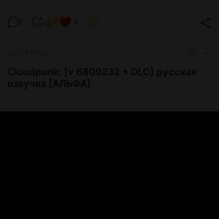
6
9
Jun 04 17:54
Cloudpunk: [v 6809232 + DLC] русская
озвучка [АЛЬФА]