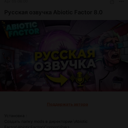
Apr 05 06:00
Русская озвучка Abiotic Factor 8.0
Поддержать автора
Установка :
Создать папку mods в директории \Abiotic
Factor\AbioticFactor\Content\Paks.