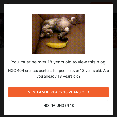
LOG IN
EN
Follow
You must be over 18 years old to view this blog
NGC 404
NGC 404
creates content for people over 18 years old. Are
Дубляж видеоигр, русская озвучка с использовани AI
you already 18 years old?
513
subscribers
49
posts
YES, I AM ALREADY 18 YEARS OLD
NO, I'M UNDER 18
SUBSCRIBE