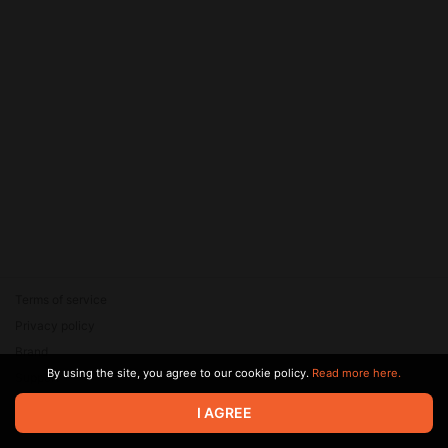
Terms of service
Privacy policy
Brand
By using the site, you agree to our cookie policy.
Read more here.
Support
© 2026 Zaya Solutions Limited. All rights reserved. All trademarks
I AGREE
are the property of their respective owners.