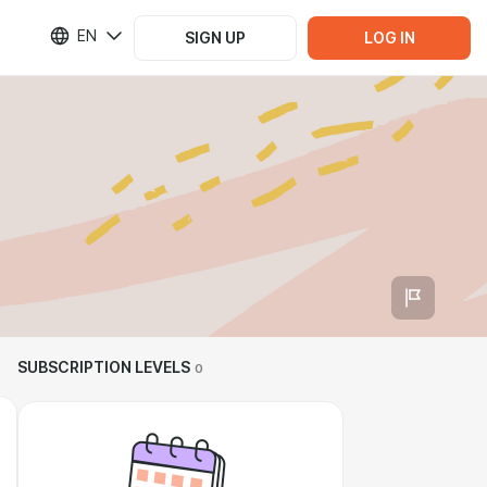
EN
SIGN UP
LOG IN
SUBSCRIPTION LEVELS
0