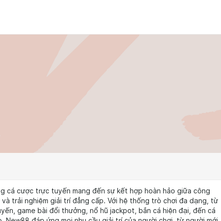
ng cá cược trực tuyến mang đến sự kết hợp hoàn hảo giữa công
 và trải nghiệm giải trí đẳng cấp. Với hệ thống trò chơi đa dạng, từ
uyến, game bài đổi thưởng, nổ hũ jackpot, bắn cá hiện đại, đến cá
, New88 đáp ứng mọi nhu cầu giải trí của người chơi, từ người mới