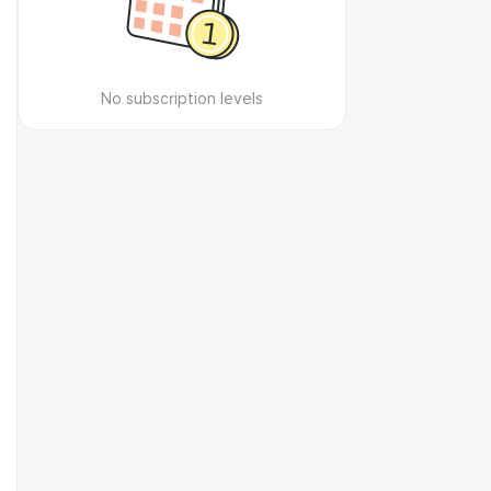
No subscription levels