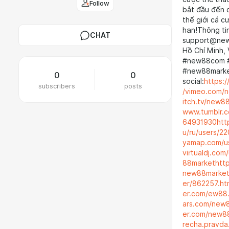
Follow
bắt đầu đến 
thế giới cá c
hạn!Thông tin
CHAT
support@new8
Hồ Chí Minh
#new88com #
#new88mark
0
0
social:
https:
subscribers
posts
/vimeo.com/
itch.tv/new8
www.tumblr.
64931930
htt
u/ru/users/2
yamap.com/u
virtualdj.co
88market
htt
new88marke
er/862257.ht
er.com/ew88
ars.com/new
er.com/new8
recha.pravda