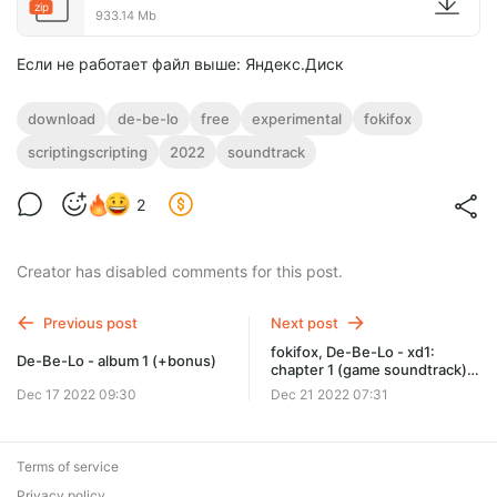
zip
933.14 Mb
Если не работает файл выше: Яндекс.Диск
download
de-be-lo
free
experimental
fokifox
scriptingscripting
2022
soundtrack
2
Creator has disabled comments for this post.
Previous post
Next post
fokifox, De-Be-Lo - xd1:
De-Be-Lo - album 1 (+bonus)
chapter 1 (game soundtrack)
+bonus
Dec 17 2022 09:30
Dec 21 2022 07:31
Terms of service
Privacy policy