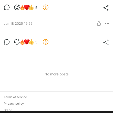
РАЗДЕЛЕНИЕ: обсуждаем 2 серию 2
5
сезона
Level required:
Обожаю и хочу больше контента!
UNLOCK POST
Jan 18 2025 19:25
РАЗДЕЛЕНИЕ: обсуждаем 1 серию 2
5
сезона
Level required:
Обожаю и хочу больше контента!
UNLOCK POST
No more posts
Terms of service
Privacy policy
Brand