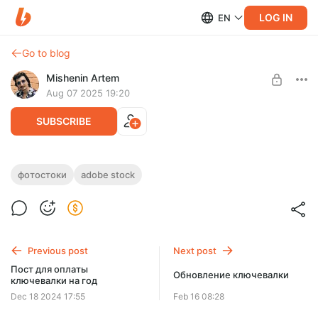
LOG IN
EN
Go to blog
Mishenin Artem
Aug 07 2025 19:20
SUBSCRIBE
365 План
фотостоки
adobe stock
Post is available after purchase
План работы для фотостокера на год + запись с очных
потоков, с пояснением всех шагов, но без обратной связи.
BUY FOR $59
Previous post
Next post
Пост для оплаты
Обновление ключевалки
ключевалки на год
Dec 18 2024 17:55
Feb 16 08:28