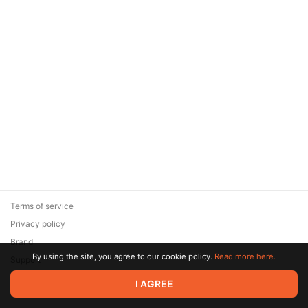
Terms of service
Privacy policy
Brand
By using the site, you agree to our cookie policy.
Read more here.
Support
© 2026 Zaya Solutions Limited. All rights reserved. All trademarks
I AGREE
are the property of their respective owners.