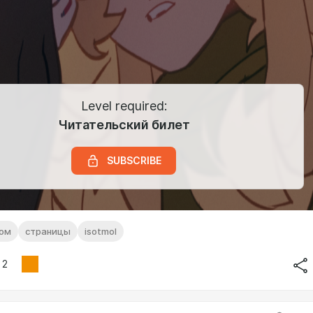
Level required:
Читательский билет
SUBSCRIBE
ком
страницы
isotmol
2