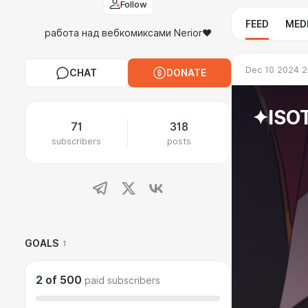
Follow
FEED
MED
работа над вебкомиксами Nerior♥
Dec 10 2024 2
CHAT
DONATE
✦ISO
71
318
subscribers
posts
GOALS
1
2
of
500
paid subscribers