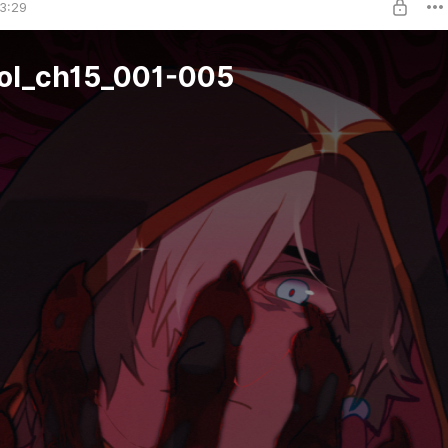
3:29
ol_ch15_001-005