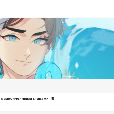
е
с законченными главами (‼️)