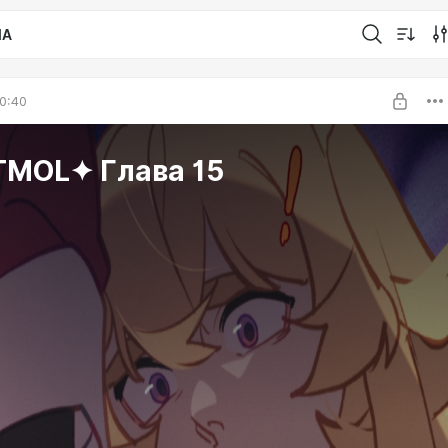
IA
0:40
TMOL✦ Глава 15