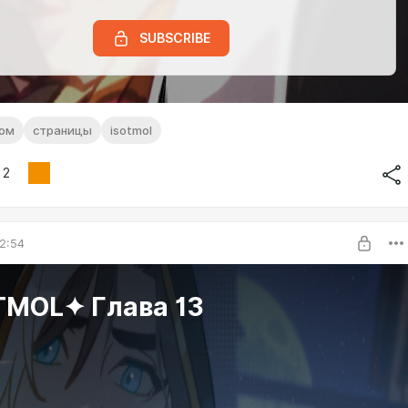
SUBSCRIBE
ком
страницы
isotmol
2
2:54
TMOL✦ Глава 13