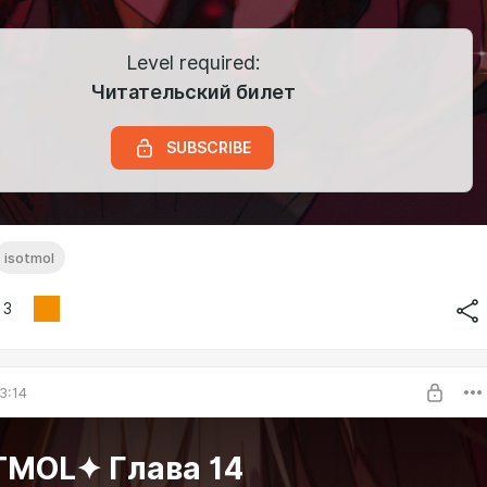
Level required:
Читательский билет
SUBSCRIBE
isotmol
3
3:14
TMOL✦ Глава 14