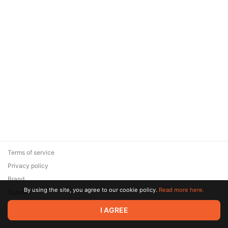
Terms of service
Privacy policy
Brand
By using the site, you agree to our cookie policy.
Read more here.
Support
© 2026 Zaya Solutions Limited. All rights reserved. All trademarks
I AGREE
are the property of their respective owners.