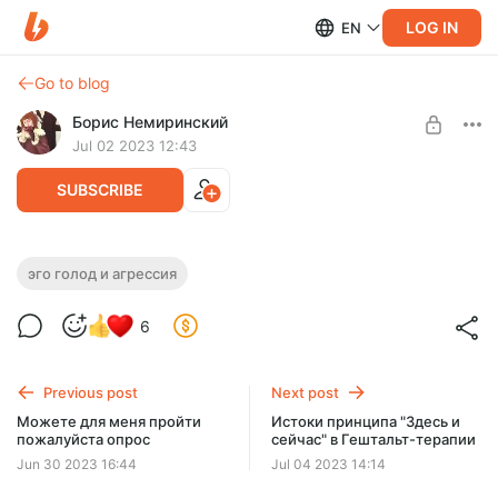
LOG IN
EN
Go to blog
Борис Немиринский
Jul 02 2023 12:43
SUBSCRIBE
Эго, Голод и Агрессия (ver. 2) - 6я
эго голод и агрессия
Post is available after purchase
лекция
6
BUY FOR $19.4
Previous post
Next post
Можете для меня пройти
Истоки принципа "Здесь и
пожалуйста опрос
сейчас" в Гештальт-терапии
Jun 30 2023 16:44
Jul 04 2023 14:14