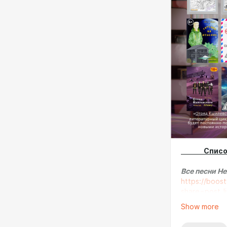
Список к
Все песни Н
https://boos
share=post_li
Show more
"Отряд Кши
фантастика,