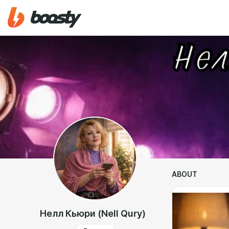
ABOUT
Нелл Кьюри (Nell Qury)