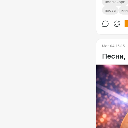
неллкьюри
https://boos
share=post_li
проза
кни
"Отряд Кши
приключения
https://boos
share=post_li
Mar 04 15:15
"Рифма, на
Песни,