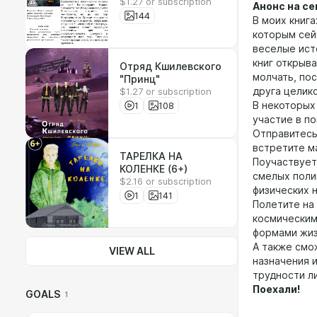
$1.27 or subscription
(18+)
Анонс на се
144
В моих книг
которым сей
веселые ист
книг открыв
Отряд Кшилевского
молчать, по
"Принц"
$1.27 or subscription
друга целик
1
108
В некоторых
участие в по
Отправитесь
встретите м
ТАРЕЛКА НА
Поучаствует
КОЛЕНКЕ (6+)
смелых поли
$2.16 or subscription
физических н
1
141
Полетите на
космическим
формами жиз
А также смо
VIEW ALL
назначения 
трудности л
Поехали!
GOALS
1