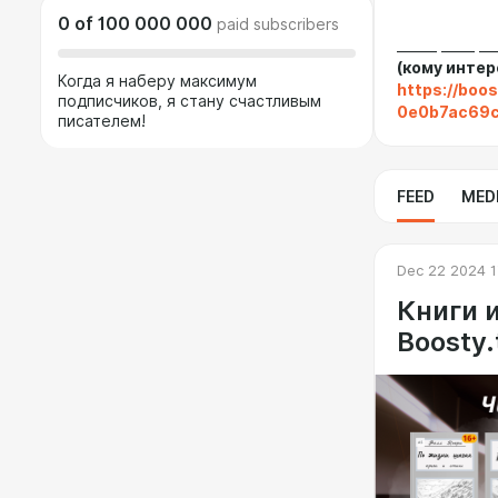
0
of
100 000 000
paid subscribers
______ _____ __
(кому интер
Когда я наберу максимум
https://boo
подписчиков, я стану счастливым
0e0b7ac69c
писателем!
FEED
MED
Dec 22 2024 1
Книги 
Boosty.