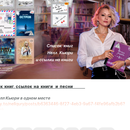
ниг, ссылок на книги и песни
елл Кьюри в одном месте
ty.to/nellqury/posts/b6363446-8f27-4eb3-9a67-f4fe96afb2b6?
nk
левского "Туманные Черти"
18+ (детектив, боевик,
 приключения, юмор)