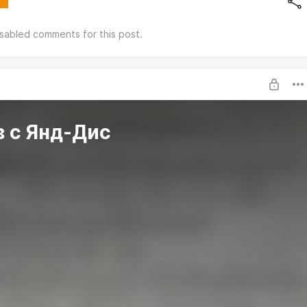
isabled comments for this post.
ЕТЕЙ:
 с Янд-Дис