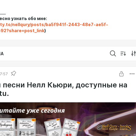
____
есно узнать обо мне:
sty.to/nellqury/posts/ba5f941f-2443-48e7-ae5f-
92?share=post_link
)
IA
7:57
и песни Нелл Кьюри, доступные на
tu.