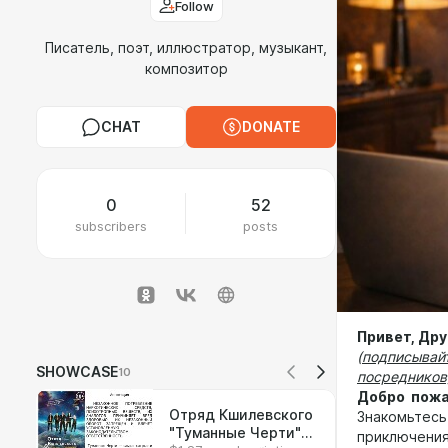
Follow
Писатель, поэт, иллюстратор, музыкант,
композитор
CHAT
DONATE
0
52
subscribers
posts
Привет, Дру
(
подписывай
SHOWCASE
10
посредников
Добро пожа
Отряд Кшилевского
Знакомьтесь
"Туманные Черти"
приключени