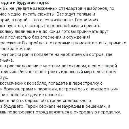
годня и будущие годы:
ах Вы не увидите заезженных стандартов и шаблонов, по
час модно писать сюжеты. Вас ждут теплые и
ории, а порой — до слез жизненные. Герои моих
ают чувства, о которых в реальной жизни принято
скольку люди еще не до конца готовы принимать друг
ом и полностью без стеснения и осуждения!
 рассказах Вы пройдете с героями в поисках истины, примете
гоне за мечтой.
 на поиски рая и попадете на необитаемый остров, где
аньяка.
е в расследовании с частным детективом, а еще с парой
цейских. Рискнете построить идеальный мир с доктором
аук.
 космических кораблях, попадете в перестрелку с
и браконьерами и пиратами, встретитесь с неизвестными
ни и посетите другие планеты.
жете читать сериал об отряде специального
из будущего. Герои сериала незаурядны в решениях, а
ишь подогревают отряд ввязаться в очередную переделку.