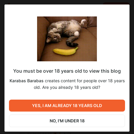
LOG IN
EN
Go to blog
Karabas Barabas
Oct 12 2025 13:49
SUBSCRIBE
(＿ ＿*) Z z z
You must be over 18 years old to view this blog
В
Телеге
уже есть предварительный список игр для
завтрашнего голосования.
Karabas Barabas
creates content for people over 18 years
old. Are you already 18 years old?
1
3
YES, I AM ALREADY 18 YEARS OLD
oo oo
NO, I'M UNDER 18
Не знаю куда написать, ибо в тг уже голосование, но
перевод War Demon Kirstin есть от Христодувся