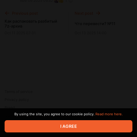
Nov 06 2025 09:52
1
Previous post
Next post
Как распаковать разбитый
Что перевести? №11
7z-архив
Oct 11 2025 07:31
Oct 13 2025 14:00
Terms of service
Privacy policy
Brand
By using the site, you agree to our cookie policy.
Read more here.
Support
© 2026 Zaya Solutions Limited. All rights reserved. All trademarks
I AGREE
are the property of their respective owners.