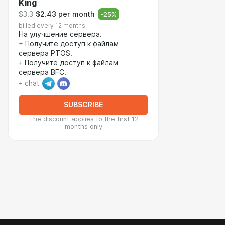
King
$3.3
$2.43 per month
-
25
%
billed every 12 months
На улучшение сервера.
+ Получите доступ к файлам
сервера PTOS.
+ Получите доступ к файлам
сервера BFC.
+ chat
SUBSCRIBE
The discount applies to the first 12
months only