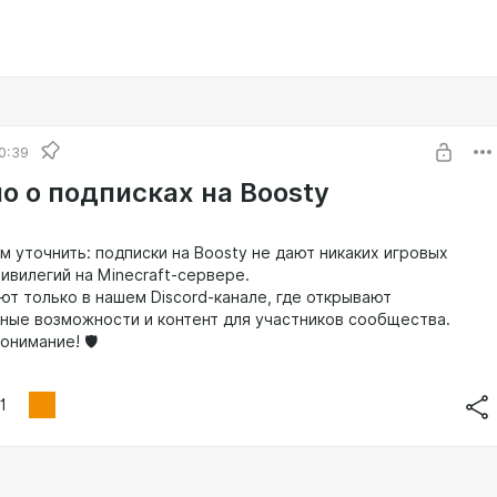
0:39
о о подписках на Boosty
м уточнить: подписки на Boosty не дают никаких игровых
ивилегий на Minecraft-сервере.
ют только в нашем Discord-канале, где открывают
ные возможности и контент для участников сообщества.
онимание! 🛡️
1