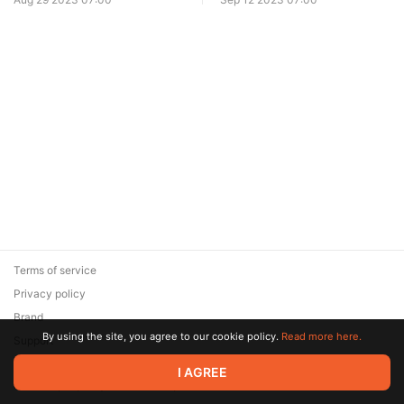
Terms of service
Privacy policy
Brand
By using the site, you agree to our cookie policy.
Read more here.
Support
© 2026 Zaya Solutions Limited. All rights reserved. All trademarks
I AGREE
are the property of their respective owners.