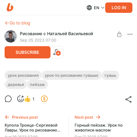
LOG IN
EN
Go to blog
Рисование с Натальей Васильевой
Sep 05 2023 07:00
SUBSCRIBE
Тропинка в подмосковном лесу. Урок по
урок рисования
урок по рисованию гуашью
гуашь
рисованию гуашью
деревья
пейзаж
Level required:
Уроки рисования
Рисуем гуашью тропинку в лесу. Длительность урока - 1
час 13 минут.
1
UNLOCK POST
Previous post
Next post
Купола Троице-Сергиевой
Горный пейзаж. Урок по
Лавры. Урок по рисованию
живописи маслом
акрилом
Aug 29 2023 07:00
Sep 12 2023 07:00