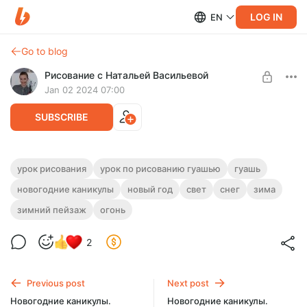
LOG IN
EN
Go to blog
Рисование с Натальей Васильевой
Jan 02 2024 07:00
SUBSCRIBE
Новогодние каникулы. Свеча на еловых
урок рисования
урок по рисованию гуашью
гуашь
веточках. Урок по рисованию гуашью
новогодние каникулы
новый год
свет
снег
зима
Level required:
Уроки рисования
На этом уроке нарисуем свечу на еловых веточках при
зимний пейзаж
огонь
помощи гуаши. Продолжительность урока - 30 минут.
UNLOCK POST
2
Previous post
Next post
Новогодние каникулы.
Новогодние каникулы.