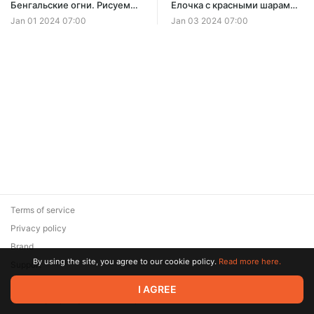
Бенгальские огни. Рисуем
Елочка с красными шарами.
гуашью
Урок по рисованию гуашью
Jan 01 2024 07:00
Jan 03 2024 07:00
Terms of service
Privacy policy
Brand
By using the site, you agree to our cookie policy.
Read more here.
Support
© 2026 Zaya Solutions Limited. All rights reserved. All trademarks
I AGREE
are the property of their respective owners.