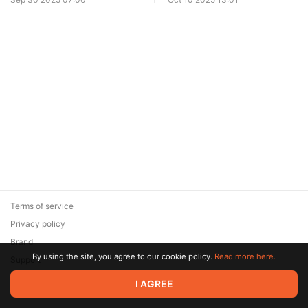
Terms of service
Privacy policy
Brand
By using the site, you agree to our cookie policy.
Read more here.
Support
© 2026 Zaya Solutions Limited. All rights reserved. All trademarks
I AGREE
are the property of their respective owners.