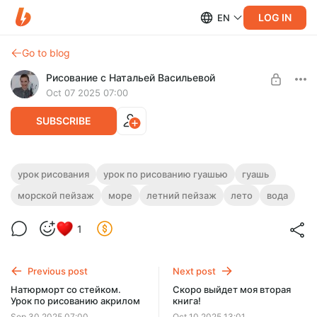
LOG IN
EN
Go to blog
Рисование с Натальей Васильевой
Oct 07 2025 07:00
SUBSCRIBE
Балтийский берег. Урок по рисованию
урок рисования
урок по рисованию гуашью
гуашь
гуашью
морской пейзаж
море
летний пейзаж
лето
вода
Level required:
Уроки рисования
Пошаговый урок по рисованию морского пейзажа гуашью.
Рисуем балтийский берег. Длительность - 50 минут.
1
UNLOCK POST
Previous post
Next post
Натюрморт со стейком.
Скоро выйдет моя вторая
Урок по рисованию акрилом
книга!
Sep 30 2025 07:00
Oct 10 2025 13:01