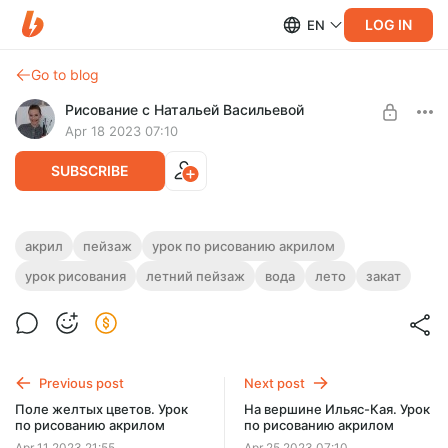
LOG IN
EN
Go to blog
Рисование с Натальей Васильевой
Apr 18 2023 07:10
SUBSCRIBE
Закат на Енисее. Урок по рисованию
акрил
пейзаж
урок по рисованию акрилом
акрилом
урок рисования
летний пейзаж
вода
лето
закат
Level required:
Уроки рисования
На уроке нарисуем закат на реке Енисей акриловыми
красками. Продолжительность - 56 минут.
UNLOCK POST
Previous post
Next post
Поле желтых цветов. Урок
На вершине Ильяс-Кая. Урок
по рисованию акрилом
по рисованию акрилом
Apr 11 2023 21:55
Apr 25 2023 07:10