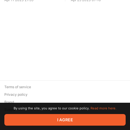
Terms of service
Privacy policy
Brand
By using the site, you agree to our cookie policy.
Read more here.
Support
© 2026 Zaya Solutions Limited. All rights reserved. All trademarks
I AGREE
are the property of their respective owners.