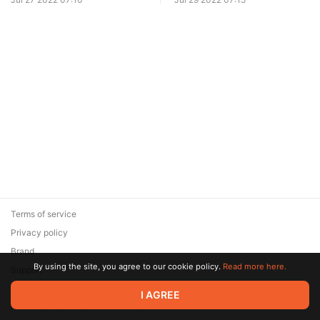
Terms of service
Privacy policy
Brand
By using the site, you agree to our cookie policy.
Read more here.
Support
© 2026 Zaya Solutions Limited. All rights reserved. All trademarks
I AGREE
are the property of their respective owners.