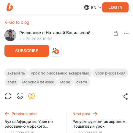
LOG IN
EN
Go to blog
Рисование с Натальей Васильевой
Jul 28 2022 16:05
SUBSCRIBE
Рисуем скетч акварелью. Крымский
акварель
урок по рисованию акварелью
урок рисования
пейзаж
вода
морской пейзаж
море
скетч
Level required:
Уроки рисования
На этом уроке рисуем скетч акварелью. Тема - морской
пейзаж, рисуем берег Крыма. Продолжительность урока -
UNLOCK POST
1 час 34 минуты.
Previous post
Next post
Бухта Афродиты. Урок по
Рисуем фургончик акрилом.
рисованию морского
Пошаговый урок
пейзажа сухой пастелью
Jul 27 2022 07:10
Jul 29 2022 07:15