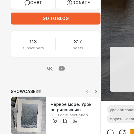
CHAT
DONATE
GO TO BLOG
113
317
subscribers
posts
SHOWCASE
155
Черное море. Урок
по рисованию
урок рисова
$3.8 or subscription
соусом
фрукты-ов
1
1
1