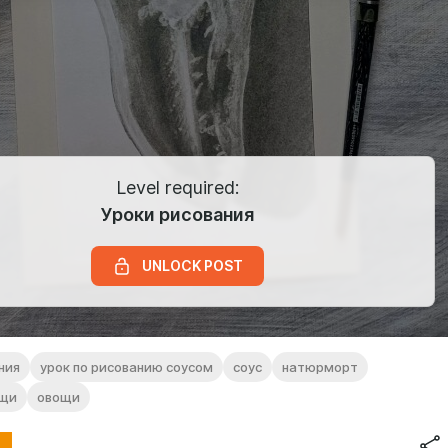
Level required:
Уроки рисования
UNLOCK POST
ния
урок по рисованию соусом
соус
натюрморт
ощи
овощи