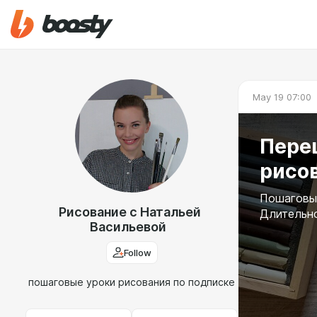
May 19 07:00
Перец
рисо
Пошаговы
Рисование с Натальей
Длительно
Васильевой
Follow
пошаговые уроки рисования по подписке