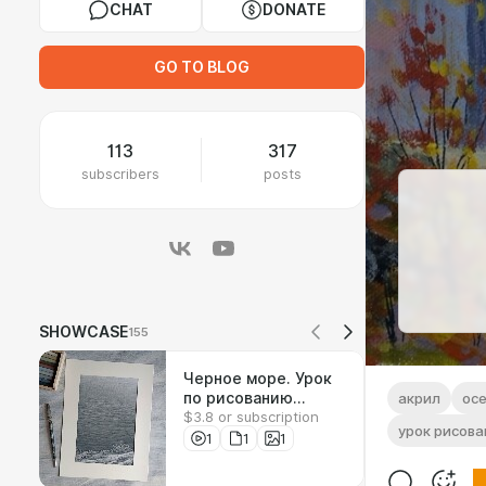
CHAT
DONATE
GO TO BLOG
113
317
subscribers
posts
SHOWCASE
155
Черное море. Урок
по рисованию
акрил
ос
$3.8 or subscription
соусом
урок рисова
1
1
1