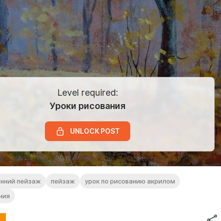
Level required:
Уроки рисования
UNLOCK POST
енний пейзаж
пейзаж
урок по рисованию акрилом
ния