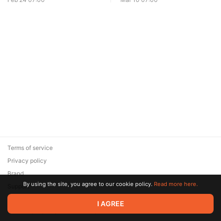
Terms of service
Privacy policy
Brand
By using the site, you agree to our cookie policy.
Read more here.
Support
© 2026 Zaya Solutions Limited. All rights reserved. All trademarks
I AGREE
are the property of their respective owners.