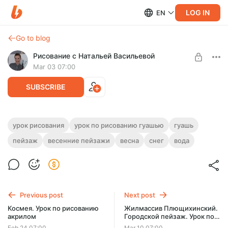
LOG IN
EN
Go to blog
Рисование с Натальей Васильевой
Mar 03 07:00
SUBSCRIBE
Первые проталины. Урок по рисованию
урок рисования
урок по рисованию гуашью
гуашь
гуашью
пейзаж
весенние пейзажи
весна
снег
вода
Level required:
Уроки рисования
Пошаговый урок по рисованию весеннего пейзажа с
проталинами гуашью. Продолжительность - 1 час 32
UNLOCK POST
минуты.
Previous post
Next post
Космея. Урок по рисованию
Жилмассив Плющихинский.
акрилом
Городской пейзаж. Урок по
рисованию акрилом
Feb 24 07:00
Mar 10 07:00