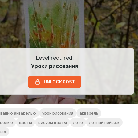
Level required:
Уроки рисования
UNLOCK POST
ованию акварелью
урок рисования
акварель
арелью
цветы
рисуем цветы
лето
летний пейзаж
ава