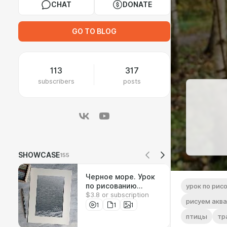
CHAT
DONATE
GO TO BLOG
113
317
subscribers
posts
SHOWCASE
155
Черное море. Урок
по рисованию
урок по рис
$3.8 or subscription
соусом
рисуем акв
1
1
1
птицы
тр