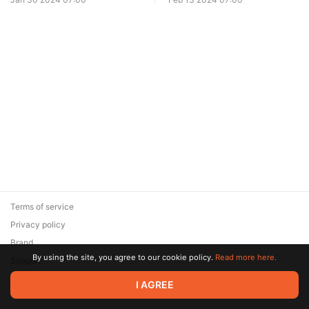
Terms of service
Privacy policy
Brand
By using the site, you agree to our cookie policy.
Read more here.
Support
© 2026 Zaya Solutions Limited. All rights reserved. All trademarks
I AGREE
are the property of their respective owners.