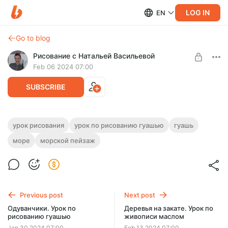
LOG IN
EN
Go to blog
Рисование с Натальей Васильевой
Feb 06 2024 07:00
SUBSCRIBE
Море и туман. Урок по рисованию
урок рисования
урок по рисованию гуашью
гуашь
гуашью
море
морской пейзаж
Level required:
Уроки рисования
На этом уроке нарисуем морской пейзаж гуашью.
Длительность урока - 1 час 14 минут.
UNLOCK POST
Previous post
Next post
Одуванчики. Урок по
Деревья на закате. Урок по
рисованию гуашью
живописи маслом
Jan 30 2024 07:00
Feb 13 2024 07:00