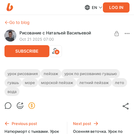
LOG IN
EN
Go to blog
Рисование с Натальей Васильевой
Oct 21 2025 07:00
SUBSCRIBE
Вид на море с вершины горы. Урок по
урок рисования
пейзаж
урок по рисованию гуашью
рисованию гуашью
гуашь
море
морской пейзаж
летний пейзаж
лето
Level required:
Уроки рисования
Пошаговый урок по рисованию морского пейзажа гуашью.
вода
Длительность - 43 минуты.
UNLOCK POST
Previous post
Next post
Натюрморт с тыквами. Урок
Осенняя веточка. Урок по