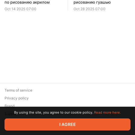
по рисованию акрилом
рисованию гуашью
Oct 14 2025 07:00
Oct 28 2025 07:00
Terms of service
Privacy policy
Brand
By using the site, you agree to our cookie policy.
Read more here.
Support
© 2026 Zaya Solutions Limited. All rights reserved. All trademarks
I AGREE
are the property of their respective owners.