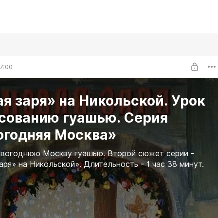
7:00
я заря» на Никольской. Урок
исованию гуашью. Серия
огодняя Москва»
овогоднюю Москву гуашью. Второй сюжет серии -
аря» на Никольской». Длительность - 1 час 38 минут.