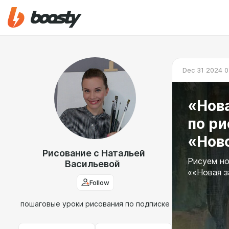
Dec 31 2024 0
«Нова
по р
«Нов
Рисование с Натальей
Рисуем н
Васильевой
««Новая з
Follow
пошаговые уроки рисования по подписке