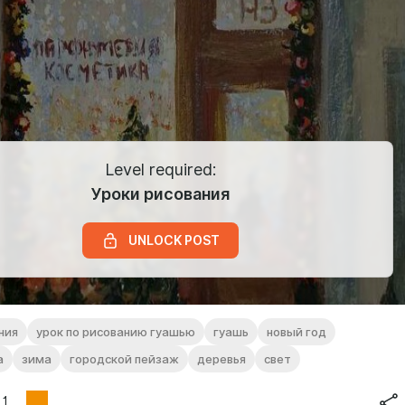
Level required:
Уроки рисования
UNLOCK POST
ния
урок по рисованию гуашью
гуашь
новый год
а
зима
городской пейзаж
деревья
свет
1