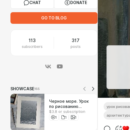
CHAT
DONATE
GO TO BLOG
113
317
subscribers
posts
SHOWCASE
155
Черное море. Урок
по рисованию
урок рисова
$3.8 or subscription
соусом
архитектур
1
1
1