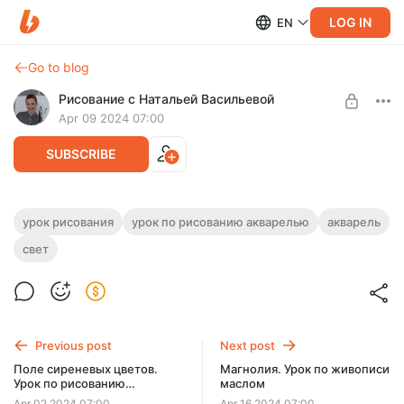
LOG IN
EN
Go to blog
Рисование с Натальей Васильевой
Apr 09 2024 07:00
SUBSCRIBE
Свеча. Урок по рисованию акварелью
урок рисования
урок по рисованию акварелью
акварель
свет
Level required:
Разберем, как нарисовать горящую свечу акварелью.
Уроки рисования
Длительность урока - 11 минут.
UNLOCK POST
Previous post
Next post
Поле сиреневых цветов.
Магнолия. Урок по живописи
Урок по рисованию
маслом
акварелью
Apr 02 2024 07:00
Apr 16 2024 07:00