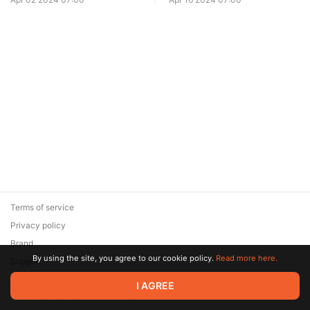
Terms of service
Privacy policy
Brand
By using the site, you agree to our cookie policy.
Read more here.
Support
© 2026 Zaya Solutions Limited. All rights reserved. All trademarks
I AGREE
are the property of their respective owners.