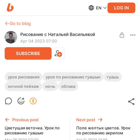
LOG IN
EN
Go to blog
Рисование с Натальей Васильевой
Apr 04 2023 07:00
SUBSCRIBE
Месяц. Урок по рисованию гуашью
урок рисования
урок по рисованию гуашью
гуашь
ночной пейзаж
ночь
облака
Level required:
Урок по рисованию месяца с облаками на звездном небе
Уроки рисования
гуашью. Композицию вписываем в круг. Длительность - 21
минута.
UNLOCK POST
Previous post
Next post
Цветущая веточка. Урок по
Поле желтых цветов. Урок
рисованию гуашью
по рисованию акрилом
Mar 28 2023 07:00
Apr 11 2023 21:55