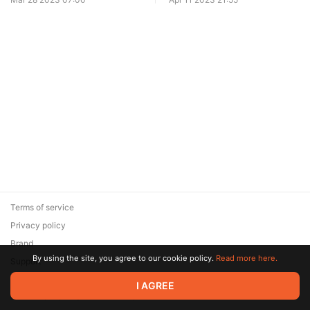
Terms of service
Privacy policy
Brand
By using the site, you agree to our cookie policy.
Read more here.
Support
© 2026 Zaya Solutions Limited. All rights reserved. All trademarks
I AGREE
are the property of their respective owners.