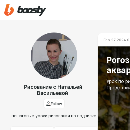
Feb 27 2024 0
Рогоз
аква
Урок по р
Рисование с Натальей
Продолжит
Васильевой
Follow
пошаговые уроки рисования по подписке