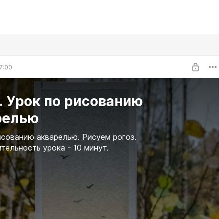
7:00
. Урок по рисованию
релью
исованию акварелью. Рисуем рогоз.
ельность урока - 10 минут.