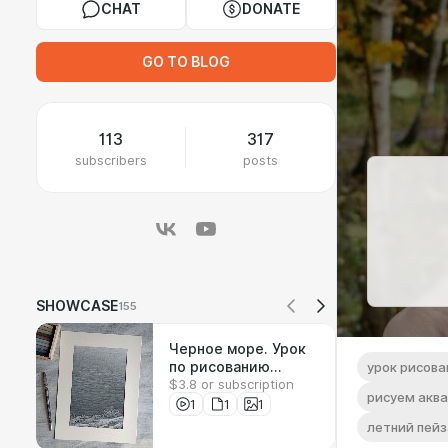
CHAT
DONATE
GO TO BLOG
113
317
subscribers
posts
SHOWCASE
155
Черное море. Урок
по рисованию
урок рисова
$3.8 or subscription
соусом
рисуем акв
1
1
1
летний пей