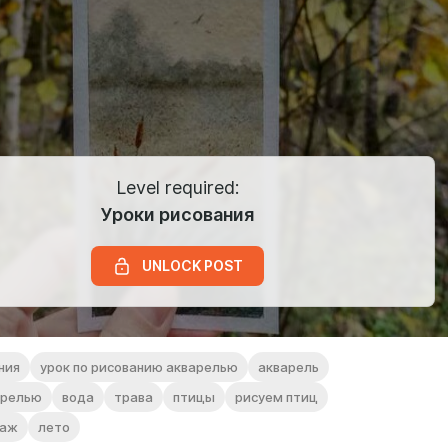
Level required:
Уроки рисования
UNLOCK POST
ния
урок по рисованию акварелью
акварель
арелью
вода
трава
птицы
рисуем птиц
заж
лето