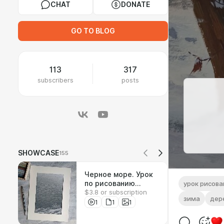
CHAT
DONATE
GO TO BLOG
113
317
subscribers
posts
SHOWCASE
155
Черное море. Урок
по рисованию
урок рисова
$3.8 or subscription
соусом
зима
дер
1
1
1