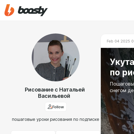
Feb 04 2025 0
Укута
по р
Пошаговый
Рисование с Натальей
снегом де
Васильевой
Follow
пошаговые уроки рисования по подписке