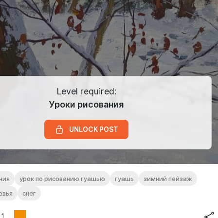
Level required:
Уроки рисования
UNLOCK POST
ния
урок по рисованию гуашью
гуашь
зимний пейзаж
евья
снег
1