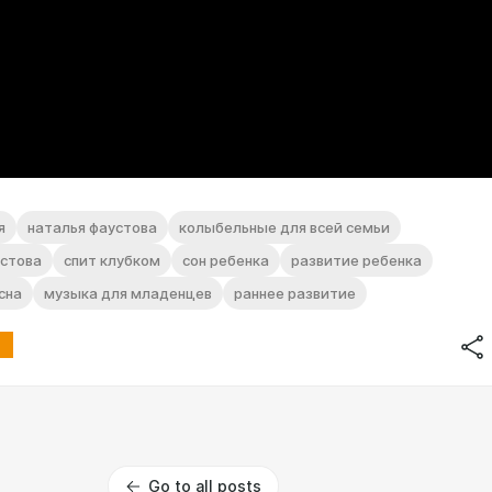
я
наталья фаустова
колыбельные для всей семьи
устова
спит клубком
сон ребенка
развитие ребенка
сна
музыка для младенцев
раннее развитие
Go to all posts