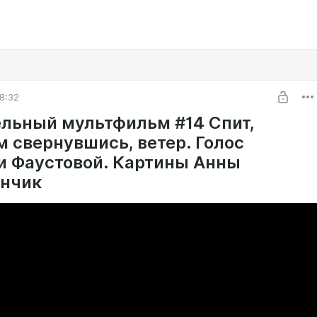
8:32
льный мультфильм #14 Спит,
м свернувшись, ветер. Голос
и Фаустовой. Картины Анны
нчик