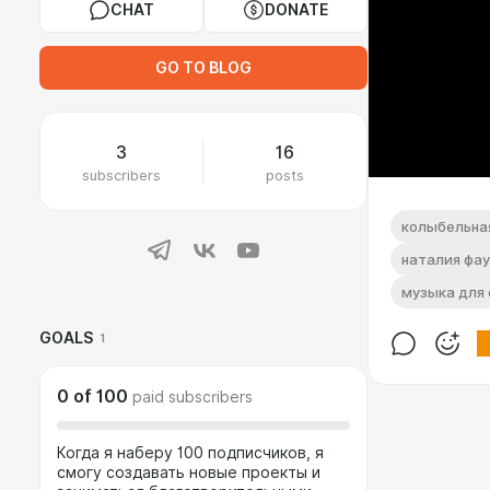
CHAT
DONATE
GO TO BLOG
3
16
subscribers
posts
колыбельна
наталия фа
музыка для 
GOALS
1
0
of
100
paid subscribers
Когда я наберу 100 подписчиков, я
смогу создавать новые проекты и