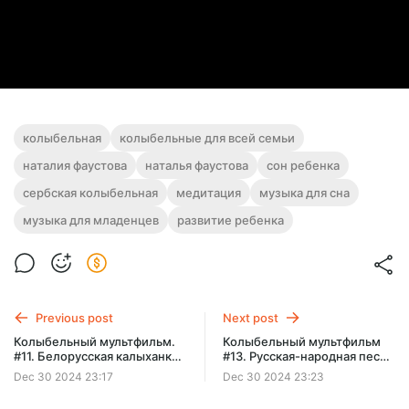
колыбельная
колыбельные для всей семьи
наталия фаустова
наталья фаустова
сон ребенка
сербская колыбельная
медитация
музыка для сна
музыка для младенцев
развитие ребенка
Previous post
Next post
Колыбельный мультфильм.
Колыбельный мультфильм
#11. Белорусская калыханка
#13. Русская-народная песня
Гушки. Голос Натальи
Как по морю. Голос Натальи
Dec 30 2024 23:17
Dec 30 2024 23:23
Фаустовой. Картины Анны
Фаустовой. Картины Анны
Силивончик
Силивончик