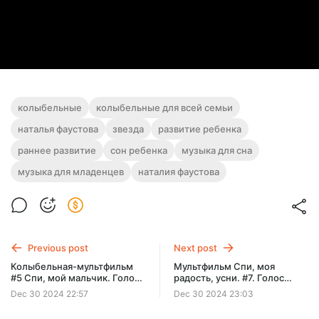
колыбельные
колыбельные для всей семьи
наталья фаустова
звезда
развитие ребенка
раннее развитие
сон ребенка
музыка для сна
музыка для младенцев
наталия фаустова
Previous post
Next post
Колыбельная-мультфильм
Мультфильм Спи, моя
#5 Спи, мой мальчик. Голос
радость, усни. #7. Голос
Натальи Фаустовой.
Натальи Фаустовой.
Dec 30 2024 22:57
Dec 30 2024 23:03
Картины Анны Силивончик
Картины Анны Силивончик