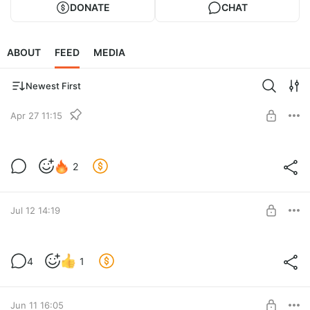
DONATE
CHAT
ABOUT
FEED
MEDIA
Newest First
Apr 27 11:15
Информация для уровней 250+
2
Level required:
Закрытый Телеграм канал
SUBSCRIBE
Jul 12 14:19
Настольный ТОК #5 (Ранний доступ)
4
1
Level required:
Ранний доступ
Jun 11 16:05