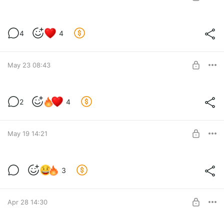
SUBSCRIBE
Есть тема #3 (Ранний доступ)
4
4
Есть тема #3 (Ранний доступ)
Level required:
Ранний доступ
May 23 08:43
SUBSCRIBE
Настольный ТОК #4 (Ранний доступ)
2
4
Level required:
Ранний доступ
May 19 14:21
SUBSCRIBE
Битва сырков????!
3
В закрытом телеграм канале можно увидеть даже такое)
Level required:
Закрытый Телеграм канал
Apr 28 14:30
SUBSCRIBE