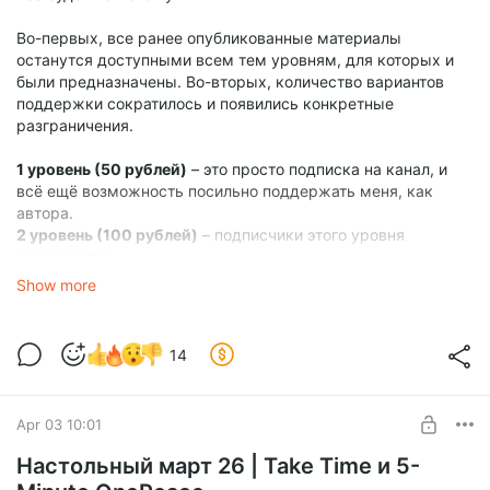
Во-первых, все ранее опубликованные материалы
останутся доступными всем тем уровням, для которых и
были предназначены. Во-вторых, количество вариантов
поддержки сократилось и появились конкретные
разграничения.
1 уровень (50 рублей)
– это просто подписка на канал, и
всё ещё возможность посильно поддержать меня, как
автора.
2 уровень (100 рублей)
– подписчики этого уровня
оставляют за
собой доступ в спонсорский чат и получают возможность
Show more
послушать новые выпуски подкаста прямо здесь на Бусти
на неделю раньше, чем он будет публиковаться на
остальных площадках.
14
3 уровень (250 рублей)
– К предыдущим бонусам
подписчики
получат доступ в закрытый личный Телеграм канал о том,
Apr 03 10:01
как я живу свою жизнь за кулисами блога.
4 уровень (500 рублей)
– У подписчиков этого уровня
Настольный март 26 | Take Time и 5-
появляется возможность предлагать темы для будущих