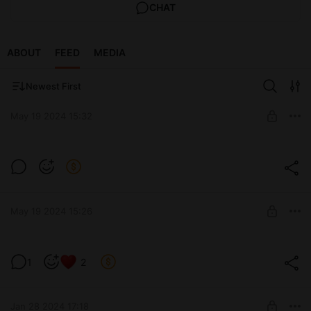
CHAT
ABOUT
FEED
MEDIA
Newest First
May 19 2024 15:32
Занимаюсь фитнесом на природе.В гостях у друзей в
городе Миасс.
Post is available after purchase
BUY FOR $52
May 19 2024 15:26
Гостиница в городе Гороховец. Загораю в подвесном
кресле и купаюсь в бассейне.
1
2
Post is available after purchase
BUY FOR $88
Jan 28 2024 17:18