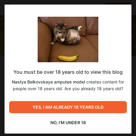
LOG IN
EN
Follow
You must be over 18 years old to view this blog
Nastya Belkovskaya amputee model
Nastya Belkovskaya amputee model
creates content for
Singer,designer,the world champion in parafitness
people over 18 years old. Are you already 18 years old?
199
subscribers
24
posts
YES, I AM ALREADY 18 YEARS OLD
NO, I'M UNDER 18
DONATE