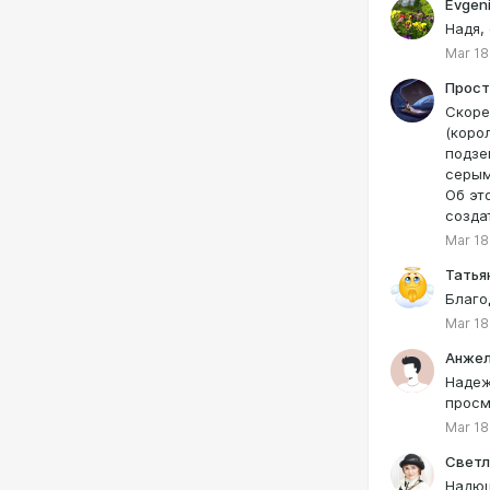
Evgeni
Надя,
Mar 18
Прост
Скоре
(коро
подзе
серым
Об эт
созда
Mar 18
Татья
Благо
Mar 18
Анже
Надеж
просм
Mar 18
Светл
Надюш