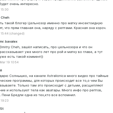
будет очень интересно.
 15:30
y Cheh
сть такой блогер Цельнозор именно про матку инсектоидную
ит, что прям главная она, наряду с рептами. Красная она короч.
 15:44
(changed)
mr. bavalex
Dmitry Cheh, зашёл написать, про цельнозора и что он
рассказывает уже много лет про рой и матку во главе, а тут
уже есть такой коммент))
Mar 19 10:54
li
дарю Солнышко, на канале Astralionica много видео про тайные
ческие программы, для которых происходит все то,о чем Вы
азываете. Только там это происходит с детьми, расщепляют
ние и используют тела как аватары. Много инфо про рептов,
. Пени Бредли одна из тех,кто все вспомнил.
 19:23
 St