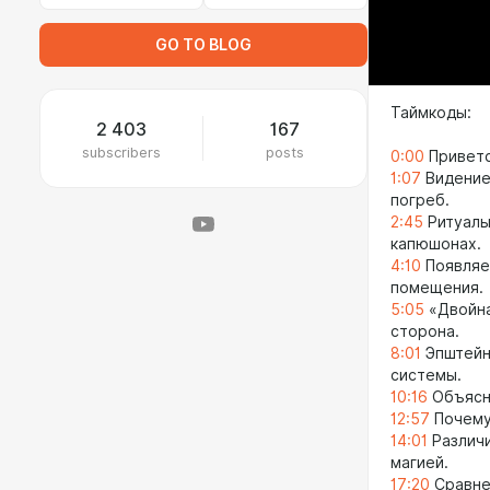
GO TO BLOG
Таймкоды:
2 403
167
subscribers
posts
0:00
Приветс
1:07
Видение
погреб.
2:45
Ритуалы
капюшонах.
4:10
Появляе
помещения.
5:05
«Двойна
сторона.
8:01
Эпштейн 
системы.
10:16
Объясне
12:57
Почему 
14:01
Различи
магией.
17:20
Сравне