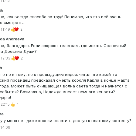
 11:45
вь
а, как всегда спасибо за труд! Понимаю, что это всё очень
о смотреть...
 11:49
2
da Andreeva
а, благодарю. Если закроют телеграм, где искать Солнечный
 и Древние Души?
 12:33
2
mb
го не в тему, но к предыдущим видео: читал что какой-то
ский провидец предсказал смерть короля Карла в конце марта
 года. Может быть очищающая волна света тогда и начнется с
 события? Возможно, Надежда внесет немного ясности?
дарю!
 22:15
1
na
у у меня нет даже кнопки оплатить доступ к платному контенту?
 14:09