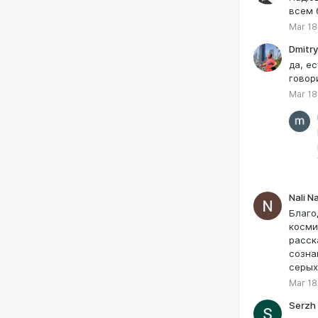
всем 
Mar 18
Dmitr
да, е
говор
Mar 18
Nali Na
Благо
косми
расск
созна
серых
Mar 18
Serzh