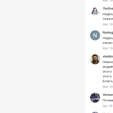
Mar 19
Любо
Надюш
тяжел
Mar 19
Nadeg
Надюш
канал
Mar 19
vladi
Немно
индий
этого
этого
Благо
Mar 19
Verbe
Почем
Apr 28