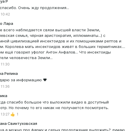
ya P
 спасибо. Очень жду продолжения...
 10:42
о Лара
е всего наблюдается связи высшей власти Земли,
левская семья, чёрная аристократия, иллюминаты...) с
мной цивилизацией инсектоидов и их помощниками рептов и
и. Королева мать инсектоидов живёт в больших термитниках....
ом ещё говорил уфолог Антон Анфалов... Что инсектоиды
тели человечества Земли...
 11:30
на Репина
дарю за информацию ❤️
 11:36
лика
да спасибо большое что выложили видео в доступный
отр. Но почему то его никак не получается посмотреть.
 13:27
1
ана Свинтуховская
а,а можно про фарму и серых продолжение выложить? думаю