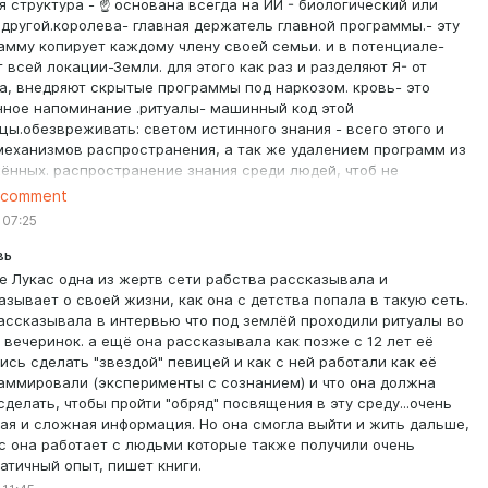
я структура - ☝️ основана всегда на ИИ - биологический или
 другой.королева- главная держатель главной программы.- эту
амму копирует каждому члену своей семьи. и в потенциале-
т всей локации-Земли. для этого как раз и разделяют Я- от
а, внедряют скрытые программы под наркозом. кровь- это
нное напоминание .ритуалы- машинный код этой
цы.обезвреживать: светом истинного знания - всего этого и
механизмов распространения, а так же удалением программ из
ённых. распространение знания среди людей, чтоб не
али в ловчие сети. па самую основную прошивку, программу в
 comment
носителя этой структуры нужно так же найти у себя и удалить.
 07:25
ак ее каждому человеку вселяли где-то очень много времени
вь
е Лукас одна из жертв сети рабства рассказывала и
азывает о своей жизни, как она с детства попала в такую сеть.
ассказывала в интервью что под землёй проходили ритуалы во
 вечеринок. а ещё она рассказывала как позже с 12 лет её
ись сделать "звездой" певицей и как с ней работали как её
аммировали (эксперименты с сознанием) и что она должна
сделать, чтобы пройти "обряд" посвящения в эту среду...очень
ая и сложная информация. Но она смогла выйти и жить дальше,
с она работает с людьми которые также получили очень
атичный опыт, пишет книги.