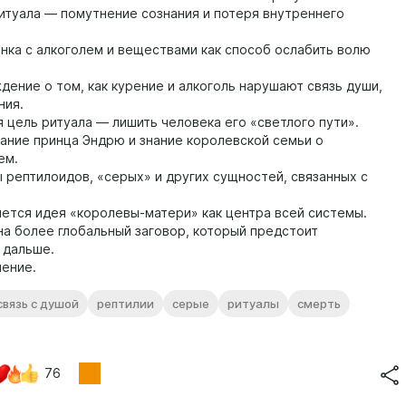
итуала — помутнение сознания и потеря внутреннего
нка с алкоголем и веществами как способ ослабить волю
ение о том, как курение и алкоголь нарушают связь души,
ния.
 цель ритуала — лишить человека его «светлого пути».
ание принца Эндрю и знание королевской семьи о
ем.
рептилоидов, «серых» и других сущностей, связанных с
ется идея «королевы-матери» как центра всей системы.
а более глобальный заговор, который предстоит
 дальше.
ение.
связь с душой
рептилии
серые
ритуалы
смерть
76