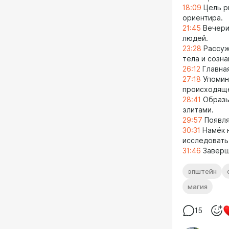
18:09
Цель р
ориентира.
21:45
Вечери
людей.
23:28
Рассужд
тела и созна
26:12
Главная
27:18
Упомин
происходящ
28:41
Образы 
элитами.
29:57
Появля
30:31
Намёк н
исследовать
31:46
Заверш
эпштейн
магия
15