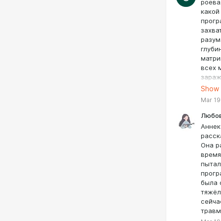
роева
какой
прогр
захва
разум
глуби
матри
всех 
зараж
попад
Show
виде 
Mar 19
так к
назад
Любо
Аннек
расск
Она р
время
пытал
прогр
была 
тяжёл
сейча
травм