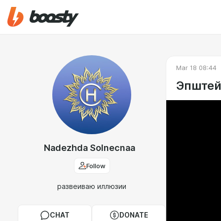
Mar 18 08:44
Эпштей
Nadezhda Solnecnaa
Follow
развеиваю иллюзии
CHAT
DONATE