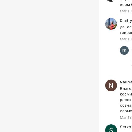
всем 
Mar 18
Dmitr
да, е
говор
Mar 18
Nali Na
Благо
косми
расск
созна
серых
Mar 18
Serzh