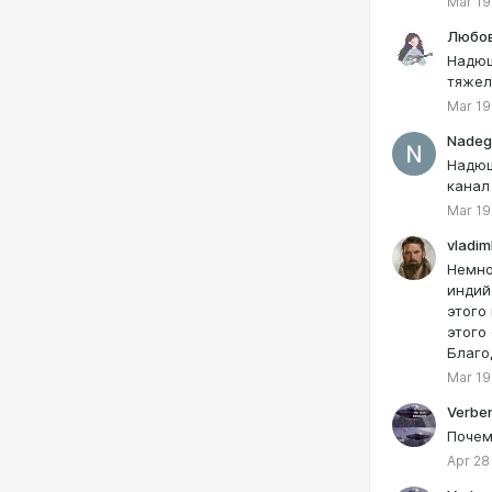
Mar 19
Любо
Надюш
тяжел
Mar 19
Nadeg
Надюш
канал
Mar 19
vladi
Немно
индий
этого
этого
Благо
Mar 19
Verbe
Почем
Apr 28