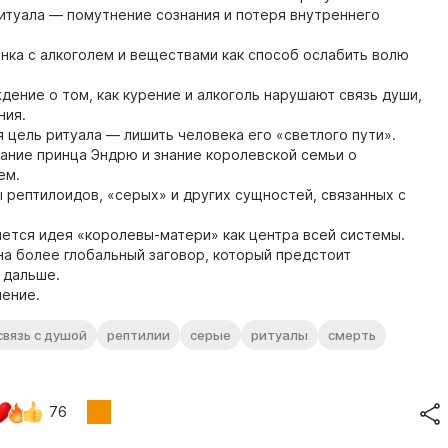
итуала — помутнение сознания и потеря внутреннего
нка с алкоголем и веществами как способ ослабить волю
ение о том, как курение и алкоголь нарушают связь души,
ния.
 цель ритуала — лишить человека его «светлого пути».
ание принца Эндрю и знание королевской семьи о
ем.
рептилоидов, «серых» и других сущностей, связанных с
ется идея «королевы-матери» как центра всей системы.
а более глобальный заговор, который предстоит
 дальше.
ение.
связь с душой
рептилии
серые
ритуалы
смерть
76