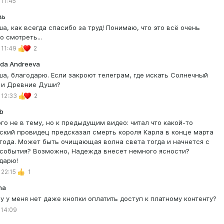
 11:45
вь
а, как всегда спасибо за труд! Понимаю, что это всё очень
о смотреть...
 11:49
2
da Andreeva
а, благодарю. Если закроют телеграм, где искать Солнечный
 и Древние Души?
 12:33
2
mb
го не в тему, но к предыдущим видео: читал что какой-то
ский провидец предсказал смерть короля Карла в конце марта
 года. Может быть очищающая волна света тогда и начнется с
 события? Возможно, Надежда внесет немного ясности?
дарю!
 22:15
1
na
у у меня нет даже кнопки оплатить доступ к платному контенту?
 14:09