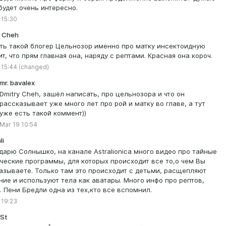
будет очень интересно.
 15:30
y Cheh
сть такой блогер Цельнозор именно про матку инсектоидную
ит, что прям главная она, наряду с рептами. Красная она короч.
 15:44
(changed)
mr. bavalex
Dmitry Cheh, зашёл написать, про цельнозора и что он
рассказывает уже много лет про рой и матку во главе, а тут
уже есть такой коммент))
Mar 19 10:54
li
дарю Солнышко, на канале Astralionica много видео про тайные
ческие программы, для которых происходит все то,о чем Вы
азываете. Только там это происходит с детьми, расщепляют
ние и используют тела как аватары. Много инфо про рептов,
. Пени Бредли одна из тех,кто все вспомнил.
 19:23
 St