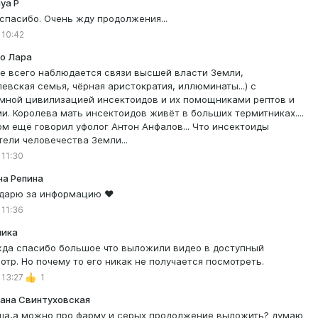
ya P
 спасибо. Очень жду продолжения...
 10:42
о Лара
е всего наблюдается связи высшей власти Земли,
левская семья, чёрная аристократия, иллюминаты...) с
мной цивилизацией инсектоидов и их помощниками рептов и
и. Королева мать инсектоидов живёт в больших термитниках....
ом ещё говорил уфолог Антон Анфалов... Что инсектоиды
тели человечества Земли...
 11:30
на Репина
дарю за информацию ❤️
 11:36
лика
да спасибо большое что выложили видео в доступный
отр. Но почему то его никак не получается посмотреть.
 13:27
1
ана Свинтуховская
а,а можно про фарму и серых продолжение выложить? думаю