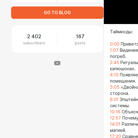
GO TO BLOG
Таймкоды:
2 402
167
subscribers
posts
0:00
Приветс
1:07
Видение
погреб.
2:45
Ритуалы
капюшонах.
4:10
Появляе
помещения.
5:05
«Двойна
сторона.
8:01
Эпштейн 
системы.
10:16
Объясне
12:57
Почему 
14:01
Различи
магией.
17:20
Сравне