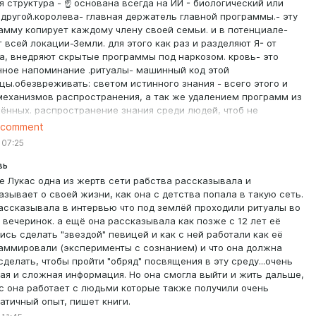
я структура - ☝️ основана всегда на ИИ - биологический или
 другой.королева- главная держатель главной программы.- эту
амму копирует каждому члену своей семьи. и в потенциале-
т всей локации-Земли. для этого как раз и разделяют Я- от
а, внедряют скрытые программы под наркозом. кровь- это
нное напоминание .ритуалы- машинный код этой
цы.обезвреживать: светом истинного знания - всего этого и
механизмов распространения, а так же удалением программ из
ённых. распространение знания среди людей, чтоб не
али в ловчие сети. па самую основную прошивку, программу в
 comment
носителя этой структуры нужно так же найти у себя и удалить.
 07:25
ак ее каждому человеку вселяли где-то очень много времени
вь
е Лукас одна из жертв сети рабства рассказывала и
азывает о своей жизни, как она с детства попала в такую сеть.
ассказывала в интервью что под землёй проходили ритуалы во
 вечеринок. а ещё она рассказывала как позже с 12 лет её
ись сделать "звездой" певицей и как с ней работали как её
аммировали (эксперименты с сознанием) и что она должна
сделать, чтобы пройти "обряд" посвящения в эту среду...очень
ая и сложная информация. Но она смогла выйти и жить дальше,
с она работает с людьми которые также получили очень
атичный опыт, пишет книги.