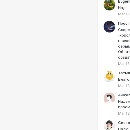
Evgeni
Надя,
Mar 18
Прост
Скоре
(коро
подзе
серым
Об эт
созда
Mar 18
Татья
Благо
Mar 18
Анже
Надеж
просм
Mar 18
Светл
Надюш