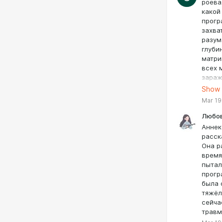
роева
какой
прогр
захва
разум
глуби
матри
всех 
зараж
попад
Show
виде 
Mar 19
так к
назад
Любо
Аннек
расск
Она р
время
пытал
прогр
была 
тяжёл
сейча
травм