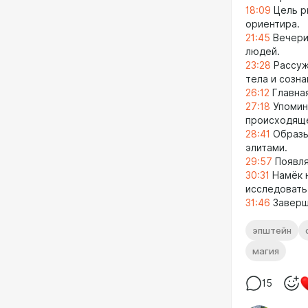
18:09
Цель р
ориентира.
21:45
Вечери
людей.
23:28
Рассужд
тела и созна
26:12
Главная
27:18
Упомин
происходящ
28:41
Образы 
элитами.
29:57
Появля
30:31
Намёк н
исследовать
31:46
Заверш
эпштейн
магия
15