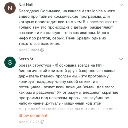
Nali Nali
Благодарю Солнышко, на канале Astralionica много
видео про тайные космические программы, для
которых происходит все то,о чем Вы рассказываете.
Только там это происходит с детьми, расщепляют
сознание и используют тела как аватары. Много
инфо про рептов, серых. Пени Бредли одна из
тех,кто все вспомнил.
Mar 18 19:23
Serzh St
роевая структура - ☝️ основана всегда на ИИ -
биологический или какой другой.королева- главная
держатель главной программы.- эту программу
копирует каждому члену своей семьи. и в
потенциале- захват всей локации-Земли. для этого
как раз и разделяют Я- от разума, внедряют скрытые
программы под наркозом. кровь- это глубинное
напоминание .ритуалы- машинный код этой
матрицы.обезвреживать: светом истинного знания -
всего этого и всех механизмов распространения, а
Show comment
так же удалением программ из заражённых.
Mar 19 07:25
распространение знания среди людей, чтоб не