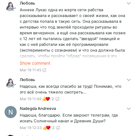
попадали в ловчие сети. па самую основную
Любовь
прошивку, программу в виде носителя этой
Аннеке Лукас одна из жертв сети рабства
структуры нужно так же найти у себя и удалить. так
рассказывала и рассказывает о своей жизни, как она
как ее каждому человеку вселяли где-то очень
с детства попала в такую сеть. Она рассказывала в
много времени назад
интервью что под землёй проходили ритуалы во
время вечеринок. а ещё она рассказывала как позже
с 12 лет её пытались сделать "звездой" певицей и
как с ней работали как её программировали
(эксперименты с сознанием) и что она должна была
сделать, чтобы пройти "обряд" посвящения в эту
среду...очень тяжёлая и сложная информация. Но
Show comment
она смогла выйти и жить дальше, сейчас она
Mar 19 11:45
работает с людьми которые также получили очень
травматичный опыт, пишет книги.
Любовь
Надюша, как всегда спасибо за труд! Понимаю, что
это всё очень тяжело смотреть...
Mar 19 11:49
2
Nadegda Andreeva
Надюша, благодарю. Если закроют телеграм, где
искать Солнечный канал и Древние Души?
Mar 19 12:33
2