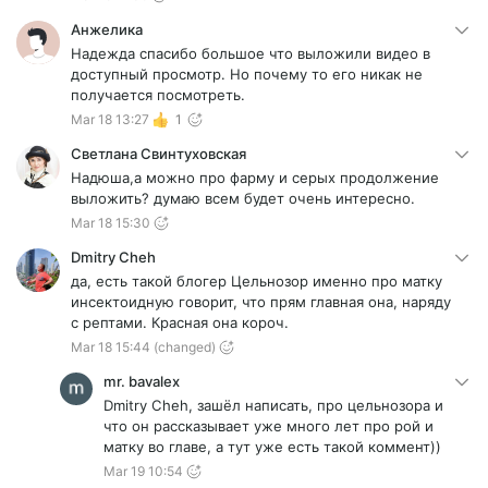
Анжелика
Надежда спасибо большое что выложили видео в
доступный просмотр. Но почему то его никак не
получается посмотреть.
Mar 18 13:27
1
Светлана Свинтуховская
Надюша,а можно про фарму и серых продолжение
выложить? думаю всем будет очень интересно.
Mar 18 15:30
Dmitry Cheh
да, есть такой блогер Цельнозор именно про матку
инсектоидную говорит, что прям главная она, наряду
с рептами. Красная она короч.
Mar 18 15:44
(changed)
mr. bavalex
Dmitry Cheh, зашёл написать, про цельнозора и
что он рассказывает уже много лет про рой и
матку во главе, а тут уже есть такой коммент))
Mar 19 10:54