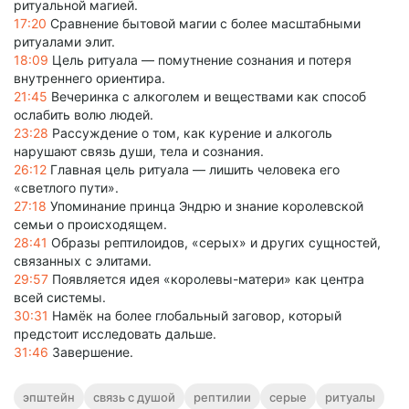
ритуальной магией.
17:20
Сравнение бытовой магии с более масштабными
ритуалами элит.
18:09
Цель ритуала — помутнение сознания и потеря
внутреннего ориентира.
21:45
Вечеринка с алкоголем и веществами как способ
ослабить волю людей.
23:28
Рассуждение о том, как курение и алкоголь
нарушают связь души, тела и сознания.
26:12
Главная цель ритуала — лишить человека его
«светлого пути».
27:18
Упоминание принца Эндрю и знание королевской
семьи о происходящем.
28:41
Образы рептилоидов, «серых» и других сущностей,
связанных с элитами.
29:57
Появляется идея «королевы-матери» как центра
всей системы.
30:31
Намёк на более глобальный заговор, который
предстоит исследовать дальше.
31:46
Завершение.
эпштейн
связь с душой
рептилии
серые
ритуалы