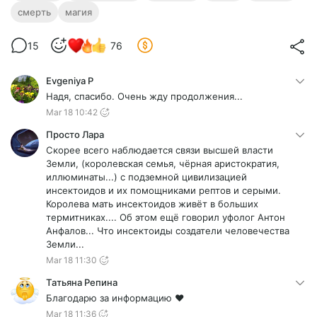
смерть
магия
15
76
Evgeniya P
Надя, спасибо. Очень жду продолжения...
Mar 18 10:42
Просто Лара
Скорее всего наблюдается связи высшей власти
Земли, (королевская семья, чёрная аристократия,
иллюминаты...) с подземной цивилизацией
инсектоидов и их помощниками рептов и серыми.
Королева мать инсектоидов живёт в больших
термитниках.... Об этом ещё говорил уфолог Антон
Анфалов... Что инсектоиды создатели человечества
Земли...
Mar 18 11:30
Татьяна Репина
Благодарю за информацию ❤️
Mar 18 11:36