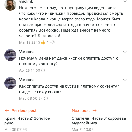
vladimb
Немного не в тему, но к предыдущим видео: читал
что какой-то индийский провидец предсказал смерть
короля Карла в конце марта этого года. Может быть
очищающая волна света тогда и начнется с этого
события? Возможно, Надежда внесет немного
ясности? Благодарю!
Mar 19 22:15
1
Verbena
Почему у меня нет даже кнопки оплатить доступ к
платному контенту?
Apr 28 14:09
Verbena
Как оплатить доступ на бусти к платному контенту?
нигде не вижу кнопки.
May 09 00:34
Previous post
Next post
Крым. Часть 2: Золотое
Эпштейн. Часть 3: королева
руно
муравейника
Mar 09 07:56
Mar 21 10:05