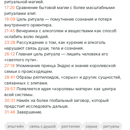
ритуальной магией.
17:20
Сравнение бытовой магии с более масштабными
ритуалами элит.
18:09
Цель ритуала — помутнение сознания и потеря
внутреннего ориентира.
21:45
Вечеринка с алкоголем и веществами как способ
ослабить волю людей.
23:28
Рассуждение о том, как курение и алкоголь
нарушают связь души, тела и сознания.
26:12
Главная цель ритуала — лишить человека его
«светлого пути».
27:18
Упоминание принца Эндрю и знание королевской
семьи о происходящем.
28:41
Образы рептилоидов, «серых» и других сущностей,
связанных с элитами.
29:57
Появляется идея «королевы-матери» как центра
всей системы.
30:31
Намёк на более глобальный заговор, который
предстоит исследовать дальше.
31:46
Завершение.
эпштейн
связь с душой
рептилии
серые
ритуалы