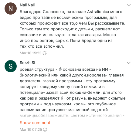
Nali Nali
Благодарю Солнышко, на канале Astralionica много
видео про тайные космические программы, для
которых происходит все то,о чем Вы рассказываете.
Только там это происходит с детьми, расщепляют
сознание и используют тела как аватары. Много
инфо про рептов, серых. Пени Бредли одна из
тех,кто все вспомнил.
Mar 18 19:23
Serzh St
роевая структура - ☝️ основана всегда на ИИ -
биологический или какой другой.королева- главная
держатель главной программы.- эту программу
копирует каждому члену своей семьи. и в
потенциале- захват всей локации-Земли. для этого
как раз и разделяют Я- от разума, внедряют скрытые
программы под наркозом. кровь- это глубинное
напоминание .ритуалы- машинный код этой
матрицы.обезвреживать: светом истинного знания -
всего этого и всех механизмов распространения, а
Show comment
так же удалением программ из заражённых.
Mar 19 07:25
распространение знания среди людей, чтоб не