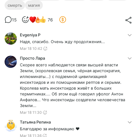
смерть
магия
15
76
Evgeniya P
Надя, спасибо. Очень жду продолжения...
Mar 18 10:42
Просто Лара
Скорее всего наблюдается связи высшей власти
Земли, (королевская семья, чёрная аристократия,
иллюминаты...) с подземной цивилизацией
инсектоидов и их помощниками рептов и серыми.
Королева мать инсектоидов живёт в больших
термитниках.... Об этом ещё говорил уфолог Антон
Анфалов... Что инсектоиды создатели человечества
Земли...
Mar 18 11:30
Татьяна Репина
Благодарю за информацию ❤️
Mar 18 11:36