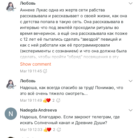
попадали в ловчие сети. па самую основную
Любовь
прошивку, программу в виде носителя этой
Аннеке Лукас одна из жертв сети рабства
структуры нужно так же найти у себя и удалить. так
рассказывала и рассказывает о своей жизни, как она
как ее каждому человеку вселяли где-то очень
с детства попала в такую сеть. Она рассказывала в
много времени назад
интервью что под землёй проходили ритуалы во
время вечеринок. а ещё она рассказывала как позже
с 12 лет её пытались сделать "звездой" певицей и
как с ней работали как её программировали
(эксперименты с сознанием) и что она должна была
сделать, чтобы пройти "обряд" посвящения в эту
среду...очень тяжёлая и сложная информация. Но
Show comment
она смогла выйти и жить дальше, сейчас она
Mar 19 11:45
работает с людьми которые также получили очень
травматичный опыт, пишет книги.
Любовь
Надюша, как всегда спасибо за труд! Понимаю, что
это всё очень тяжело смотреть...
Mar 19 11:49
2
Nadegda Andreeva
Надюша, благодарю. Если закроют телеграм, где
искать Солнечный канал и Древние Души?
Mar 19 12:33
2