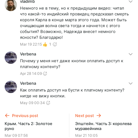
vladimb
Немного не в тему, но к предыдущим видео: читал
что какой-то индийский провидец предсказал смерть
короля Карла в конце марта этого года. Может быть
очищающая волна света тогда и начнется с этого
события? Возможно, Надежда внесет немного
ясности? Благодарю!
Mar 19 22:15
1
Verbena
Почему у меня нет даже кнопки оплатить доступ к
платному контенту?
Apr 28 14:09
Verbena
Как оплатить доступ на бусти к платному контенту?
нигде не вижу кнопки.
May 09 00:34
Previous post
Next post
Крым. Часть 2: Золотое
Эпштейн. Часть 3: королева
руно
муравейника
Mar 09 07:56
Mar 21 10:05