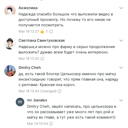
Анжелика
Надежда спасибо большое что выложили видео в
доступный просмотр. Но почему то его никак не
получается посмотреть.
Mar 18 13:27
1
Светлана Свинтуховская
Надюша,а можно про фарму и серых продолжение
выложить? думаю всем будет очень интересно.
Mar 18 15:30
Dmitry Cheh
да, есть такой блогер Цельнозор именно про матку
инсектоидную говорит, что прям главная она, наряду
с рептами. Красная она короч.
Mar 18 15:44
(changed)
mr. bavalex
Dmitry Cheh, зашёл написать, про цельнозора и
что он рассказывает уже много лет про рой и
матку во главе, а тут уже есть такой коммент))
Mar 19 10:54