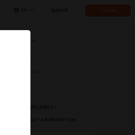
EN
SIGN UP
LOG IN
Next post
Untitled
Jun 13 14:19
Previous post
Untitled
Jun 04 08:00
SUBSCRIPTION LEVELS
3
GIFT A SUBSCRIPTION