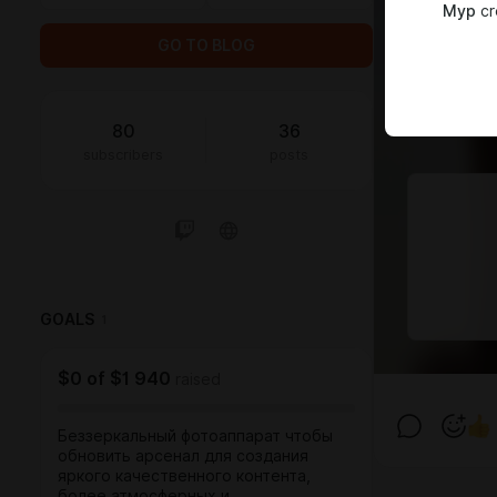
Мур
cr
GO TO BLOG
80
36
subscribers
posts
GOALS
1
$0
of
$1 940
raised
Беззеркальный фотоаппарат чтобы
обновить арсенал для создания
яркого качественного контента,
более атмосферных и