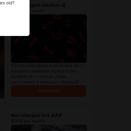
ars old?
Фото/видео medium 🍒
$14.4 per month
Лёгкая атмосфера и эстетика: фото
и видео с намёком. Красота без
излишеств — только стиль,
настроение и изящные образы😻
SUBSCRIBE
Фото/видео hot 🌶🌶🌶
$28.8 per month