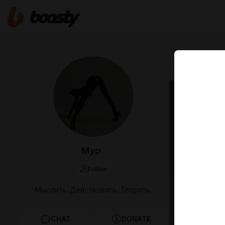
Jun 10 08:24
Чувственн
Мур
Follow
Мыслить. Действовать. Творить.
CHAT
DONATE