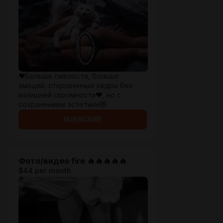
❤️Больше смелости, больше
эмоций: откровенные кадры без
излишней скромности❤️, но с
сохранением эстетики😻
SUBSCRIBE
Фото/видео fire 🔥🔥🔥🔥🔥
$44 per month