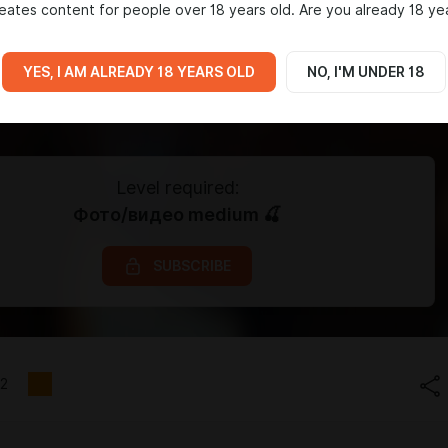
eates content for people over 18 years old. Are you already 18 ye
YES, I AM ALREADY 18 YEARS OLD
NO, I'M UNDER 18
Level required:
Фото/видео medium 🍒
SUBSCRIBE
2