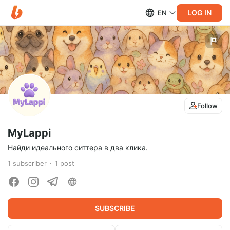
LOG IN
EN
Follow
MyLappi
Найди идеального ситтера в два клика.
1
subscriber
1
post
SUBSCRIBE