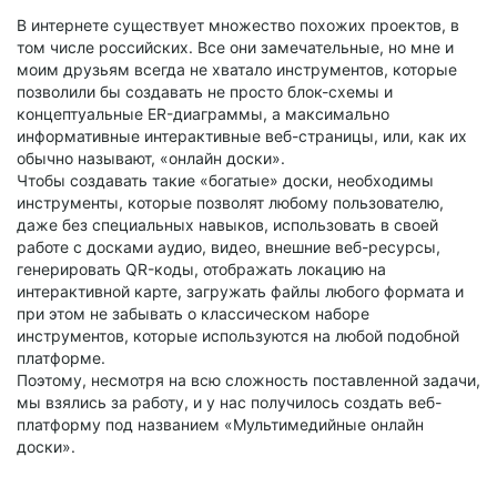
В интернете существует множество похожих проектов, в
том числе российских. Все они замечательные, но мне и
моим друзьям всегда не хватало инструментов, которые
позволили бы создавать не просто блок-схемы и
концептуальные ER-диаграммы, а максимально
информативные интерактивные веб-страницы, или, как их
обычно называют, «онлайн доски».
Чтобы создавать такие «богатые» доски, необходимы
инструменты, которые позволят любому пользователю,
даже без специальных навыков, использовать в своей
работе с досками аудио, видео, внешние веб-ресурсы,
генерировать QR-коды, отображать локацию на
интерактивной карте, загружать файлы любого формата и
при этом не забывать о классическом наборе
инструментов, которые используются на любой подобной
платформе.
Поэтому, несмотря на всю сложность поставленной задачи,
мы взялись за работу, и у нас получилось создать веб-
платформу под названием «Мультимедийные онлайн
доски».