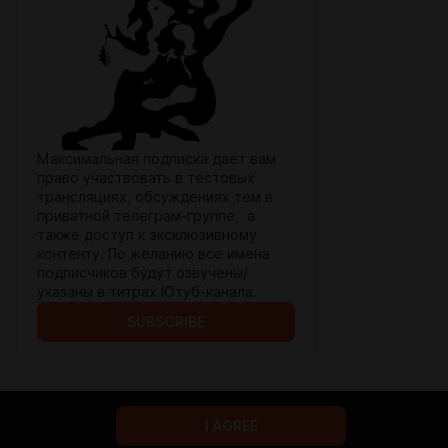
Максимальная подписка даёт вам
право участвовать в тестовых
трансляциях, обсуждениях тем в
приватной телеграм-группе, а
также доступ к эксклюзивному
контенту. По желанию все имена
подписчиков будут озвучены/
указаны в титрах Ютуб-канала.
SUBSCRIBE
I AGREE
Terms of service
Privacy policy
Brand
Support