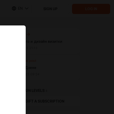
EN
SIGN UP
LOG IN
Next post
Новый лого и дизайн визитки
Aug 10 2023 21:13
Previous post
Канал на Дзене
May 04 2023 09:24
SUBSCRIPTION LEVELS
3
GIFT A SUBSCRIPTION