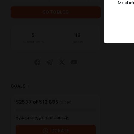
Mustafa
GO TO BLOG
5
18
subscribers
posts
GOALS
1
$25.77
of
$12 885
raised
Нужна студия для записи
DONATE