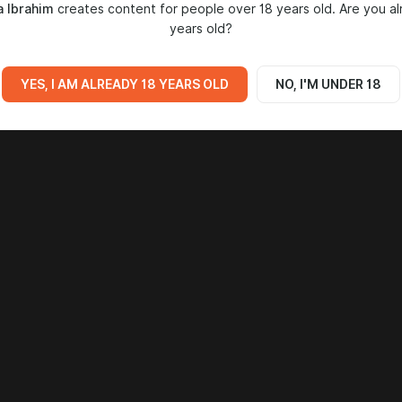
 Ibrahim
creates content for people over 18 years old. Are you al
Go to all posts
years old?
YES, I AM ALREADY 18 YEARS OLD
NO, I'M UNDER 18