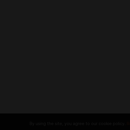
By using the site, you agree to our cookie policy.
R
© 2026 Zaya Solutions Limited. All rights reserved. All trademarks are the