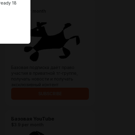
ready 18
Общая
$2.58 per month
Базовая подписка даёт право
участия в приватной тг-группе,
получать новости и получать
эксклюзивный контент
SUBSCRIBE
Базовая YouTube
$3.9 per month