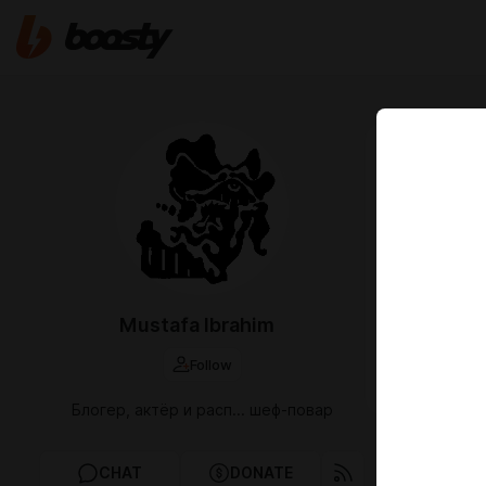
Aug 05 2023 1
Первый
Видимо, дол
чтобы появи
масса обеща
Мои благода
поболтать в 
Mustafa Ibrahim
Follow
Блогер, актёр и расп... шеф-повар
CHAT
DONATE