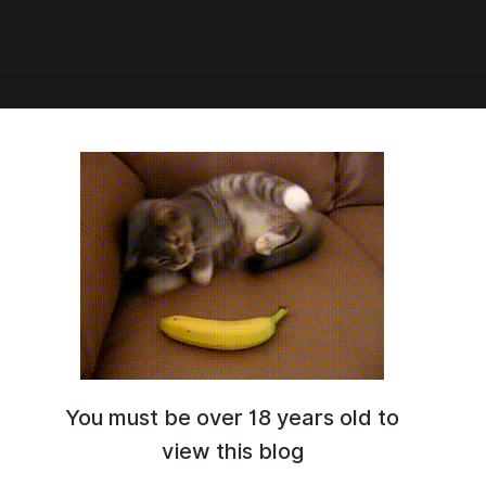
4:13
 платный!
жно было пройти 9 месяцев с открытия страницы на Бусти,
лся первый платный подписчик! До этого была пара донатов и
ний в комментариях, но счастье есть, его не может не быть!
рности и напоминания, что подписка даёт возможность
телеграм-группе (ссылка на странице).
You must be over 18 years old to
view this blog