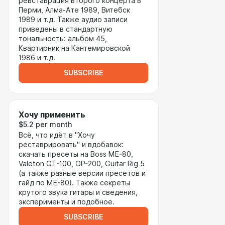
ревставрация второго концерта в
Перми, Алма-Ате 1989, Витебск
1989 и т.д. Также аудио записи
приведены в стандартную
тональность: альбом 45,
Квартирник на Кантемировской
1986 и т.д.
SUBSCRIBE
Хочу применить
$5.2 per month
Всё, что идёт в "Хочу
реставрировать" и вдобавок:
скачать пресеты на Boss ME-80,
Valeton GT-100, GP-200, Guitar Rig 5
(а также разные версии пресетов и
гайд по ME-80). Также секреты
крутого звука гитары и сведения,
эксперименты и подобное.
SUBSCRIBE