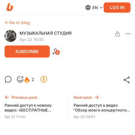
LOG IN
EN
Go to blog
МУЗЫКАЛЬНАЯ СТУДИЯ
Apr 22 16:00
SUBSCRIBE
Пресеты Ме-80, которые использовал в
Level required:
2
своем творчестве «LV presets 2025 07
Хочу применить
18»
SUBSCRIBE
Previous post
Next post
Ранний доступ к новому
Ранний доступ к видео
видео: «БЕСПЛАТНЫЕ
"Обзор моего концертного
пресеты на Boss МЕ-80!
оборудования"
Apr 21 11:00
Apr 23 09:57
Авторские соляки Валеры
:)»