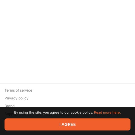
Terms of service
Privacy policy
Brand
By using the site, you agree to our cookie policy.
Read more here.
Support
© 2026 Zaya Solutions Limited. All rights reserved. All trademarks
I AGREE
are the property of their respective owners.