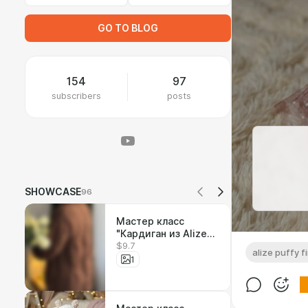
GO TO BLOG
154
97
subscribers
posts
SHOWCASE
96
Мастер класс
"Кардиган из Alize
$9.7
Puffy fine"
alize puffy f
1