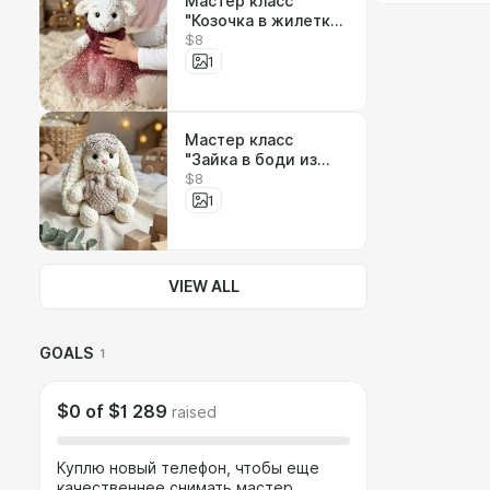
Мастер класс
"Козочка в жилетке/
$8
платье из Alize Puffy
fine"
1
Мастер класс
"Зайка в боди из
$8
Alize Puffy fine"
1
VIEW ALL
GOALS
1
$0
of
$1 289
raised
Куплю новый телефон, чтобы еще
качественнее снимать мастер