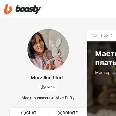
Apr 18 20:17
Масте
плать
Мастер кла
Murzilkin Pled
Follow
Мастер классы из Alize Puffy
CHAT
DONATE